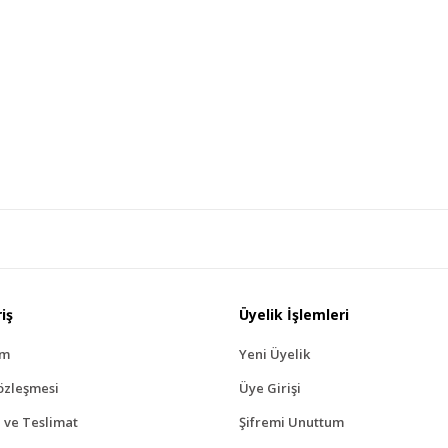
iş
Üyelik İşlemleri
ım
Yeni Üyelik
özleşmesi
Üye Girişi
ve Teslimat
Şifremi Unuttum