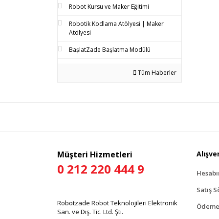
Robot Kursu ve Maker Eğitimi
Robotik Kodlama Atölyesi | Maker
Atölyesi
BaşlatZade Başlatma Modülü
Tüm Haberler
Müşteri Hizmetleri
Alışver
0 212 220 444 9
Hesab
Satış S
Robotzade Robot Teknolojileri Elektronik
Ödeme 
San. ve Dış. Tic. Ltd. Şti.