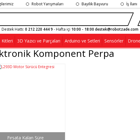
gilerimiz
Robot Yarışmaları
Bayilik Başvuru
İş İlanı
Destek Hattı:
0 212 220 444 9
- Hafta içi
10:00 - 18:00 destek@robotzade.com
Kitleri
3D Yazıcı ve Parçaları
Arduino ve Setleri
Sensörler
Drone
ektronik Komponent Perpa