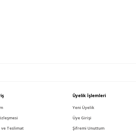
iş
Üyelik İşlemleri
ım
Yeni Üyelik
özleşmesi
Üye Girişi
ve Teslimat
Şifremi Unuttum