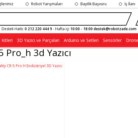
gilerimiz
Robot Yarışmaları
Bayilik Başvuru
İş İlanı
Destek Hattı:
0 212 220 444 9
- Hafta içi
10:00 - 18:00 destek@robotzade.com
Kitleri
3D Yazıcı ve Parçaları
Arduino ve Setleri
Sensörler
Drone
5 Pro_h 3d Yazıcı