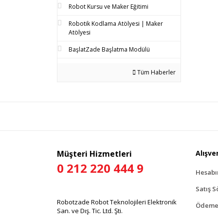
Robot Kursu ve Maker Eğitimi
Robotik Kodlama Atölyesi | Maker
Atölyesi
BaşlatZade Başlatma Modülü
Tüm Haberler
Müşteri Hizmetleri
Alışver
0 212 220 444 9
Hesab
Satış S
Robotzade Robot Teknolojileri Elektronik
Ödeme 
San. ve Dış. Tic. Ltd. Şti.