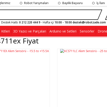
gilerimiz
Robot Yarışmaları
Bayilik Başvuru
İş İlanı
Destek Hattı:
0 212 220 444 9
- Hafta içi
10:00 - 18:00 destek@robotzade.com
Kitleri
3D Yazıcı ve Parçaları
Arduino ve Setleri
Sensörler
Drone
711ex Fiyat