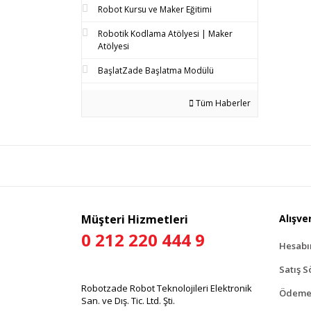
Robot Kursu ve Maker Eğitimi
Robotik Kodlama Atölyesi | Maker
Atölyesi
BaşlatZade Başlatma Modülü
Tüm Haberler
Müşteri Hizmetleri
Alışver
0 212 220 444 9
Hesab
Satış S
Robotzade Robot Teknolojileri Elektronik
Ödeme 
San. ve Dış. Tic. Ltd. Şti.