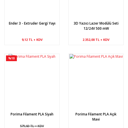
Ender 3 - Extruder Gergi Yayı
3D Yazıcı Lazer Modülü Seti
12/24V 500 mW
9,12 TL + KDV
2.352,00 TL + KDV
%10
Porima Filament PLA Siyah
Porima Filament PLA Açık
Mavi
579,60 TL + KDV