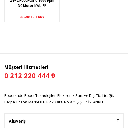
24V L Redüktörlü 1000 Rpm
DC Motor KWL-FP
336,00 TL + KDV
Müşteri Hizmetleri
0 212 220 444 9
Robotzade Robot Teknolojileri Elektronik San. ve Dış. Tic. Ltd. Şti.
Perpa Ticaret Merkezi B Blok Kat:8 No:871 ŞİŞLİ / İSTANBUL
Alışveriş