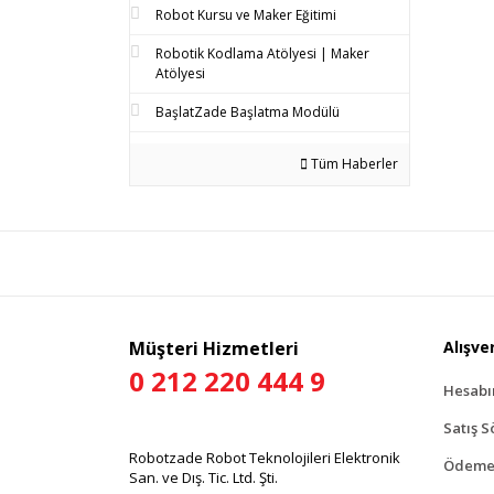
Robot Kursu ve Maker Eğitimi
Robotik Kodlama Atölyesi | Maker
Atölyesi
BaşlatZade Başlatma Modülü
Tüm Haberler
Müşteri Hizmetleri
Alışver
0 212 220 444 9
Hesab
Satış S
Robotzade Robot Teknolojileri Elektronik
Ödeme 
San. ve Dış. Tic. Ltd. Şti.