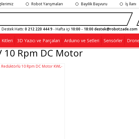
gilerimiz
Robot Yarışmaları
Bayilik Başvuru
İş İlanı
Destek Hattı:
0 212 220 444 9
- Hafta içi
10:00 - 18:00 destek@robotzade.com
Kitleri
3D Yazıcı ve Parçaları
Arduino ve Setleri
Sensörler
Drone
V 10 Rpm DC Motor