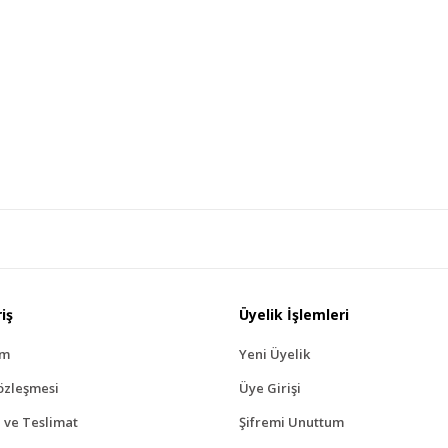
iş
Üyelik İşlemleri
ım
Yeni Üyelik
özleşmesi
Üye Girişi
ve Teslimat
Şifremi Unuttum