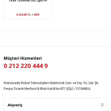
14.8v 1550mAh 95C Lipo Pil
3.216,00 TL + KDV
Müşteri Hizmetleri
0 212 220 444 9
Robotzade Robot Teknolojileri Elektronik San. ve Dış. Tic. Ltd. Şti.
Perpa Ticaret Merkezi B Blok Kat:8 No:871 ŞİŞLİ / İSTANBUL
Alışveriş