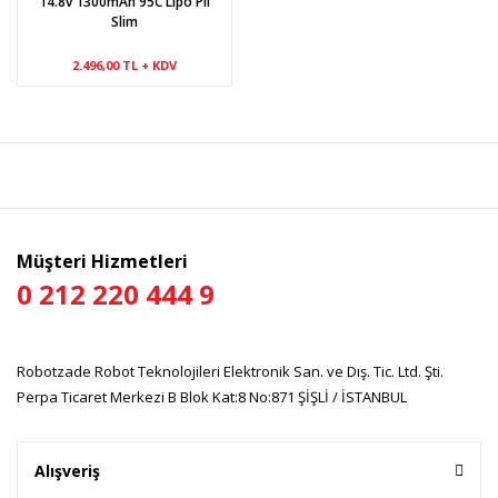
14.8v 1300mAh 95C Lipo Pil
Slim
2.496,00 TL + KDV
Müşteri Hizmetleri
0 212 220 444 9
Robotzade Robot Teknolojileri Elektronik San. ve Dış. Tic. Ltd. Şti.
Perpa Ticaret Merkezi B Blok Kat:8 No:871 ŞİŞLİ / İSTANBUL
Alışveriş