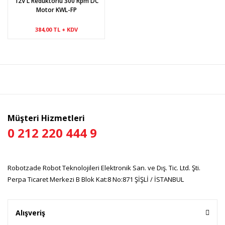
12V L Redüktörlü 300 Rpm DC
Motor KWL-FP
384,00 TL + KDV
Müşteri Hizmetleri
0 212 220 444 9
Robotzade Robot Teknolojileri Elektronik San. ve Dış. Tic. Ltd. Şti.
Perpa Ticaret Merkezi B Blok Kat:8 No:871 ŞİŞLİ / İSTANBUL
Alışveriş