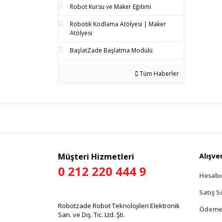
Robot Kursu ve Maker Eğitimi
Robotik Kodlama Atölyesi | Maker
Atölyesi
BaşlatZade Başlatma Modülü
Tüm Haberler
Müşteri Hizmetleri
Alışver
0 212 220 444 9
Hesab
Satış S
Robotzade Robot Teknolojileri Elektronik
Ödeme 
San. ve Dış. Tic. Ltd. Şti.