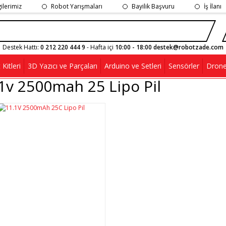
gilerimiz
Robot Yarışmaları
Bayilik Başvuru
İş İlanı
Destek Hattı:
0 212 220 444 9
- Hafta içi
10:00 - 18:00 destek@robotzade.com
Kitleri
3D Yazıcı ve Parçaları
Arduino ve Setleri
Sensörler
Drone
1v 2500mah 25 Lipo Pil