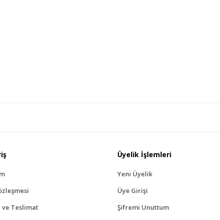
iş
Üyelik İşlemleri
ım
Yeni Üyelik
özleşmesi
Üye Girişi
ve Teslimat
Şifremi Unuttum