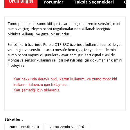
Ürün Bilgisi
Yorumlar
Taksit Seçenekleri
Ön
Zumo paletli mini sumo kiti için tasarlanmış olan zemin sensörü, mini
sumo ve çizgi izleyen robot uygulamalarında kullanabileceğiniz
oldukça kullanışlı ve güzel bir üründür.
Sensör kartı üzerinde Pololu QTR-8RC üzerinde kullanılan sensörle yer
verilmiştir ve sensörler arası mesafe hem çizgi izleyen hem de mini
sumo robot yapımı düşünülerek ayarlanmıştır. Kart dijital çıkışlıdır.
Montaj ve sensör kullanımı ile ilgili detaylı bilgi için dokümanlar kısmını
inceleyiniz.
Kart hakkında detaylı bilgi, kartın kullanımı ve zumo robot kiti
kullanım kılavuzu için tıklayınız.
Kart şematiği için tıklayınız.
Bu ürünün fiyat bilgisi, resim, ürün açıklamalarında ve diğer
Etiketler :
konularda yetersiz gördüğünüz noktaları öneri formunu
zumo sensör kartı
zumo zemin sensörü
Bu ürüne ilk yorumu siz yapın!
kullanarak tarafımıza iletebilirsiniz.