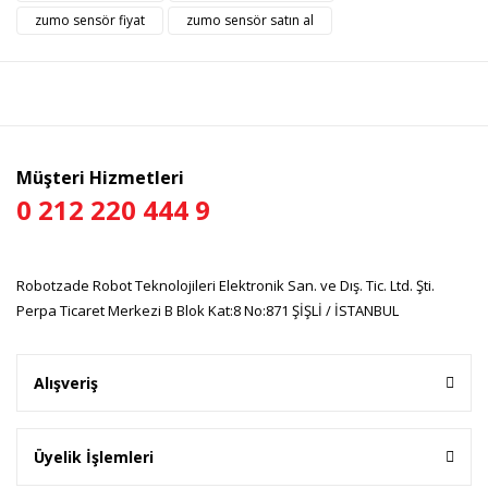
Görüş ve önerileriniz için teşekkür ederiz.
zumo sensör fiyat
zumo sensör satın al
Yorum Yaz
Ürün resmi kalitesiz, bozuk veya görüntülenemiyor.
Ürün açıklamasında eksik bilgiler bulunuyor.
Ürün bilgilerinde hatalar bulunuyor.
Ürün fiyatı diğer sitelerden daha pahalı.
Müşteri Hizmetleri
Bu ürüne benzer farklı alternatifler olmalı.
0 212 220 444 9
Robotzade Robot Teknolojileri Elektronik San. ve Dış. Tic. Ltd. Şti.
Perpa Ticaret Merkezi B Blok Kat:8 No:871 ŞİŞLİ / İSTANBUL
Gönder
Alışveriş
Üyelik İşlemleri