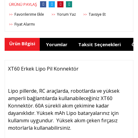
ÜRÜNÜ PAYLAŞ
Yorum Yaz
Tavsiye Et
>>
>>
>>
Fiyat Alarmı
>>
Ürün Bilgisi
Yorumlar
Taksit Seçenekleri
Ön
XT60 Erkek Lipo Pil Konnektör
Lipo pillerde, RC araçlarda, robotlarda ve yüksek
amperli bağlantılarda kullanabileceğiniz XT60
Konnektör. 60A sürekli akım çekimine kadar
dayanıklıdır. Yüksek mAh Lipo bataryalarınız için
kullanımı uygundur. Yüksek akım çeken fırçasız
motorlarla kullanabilirsiniz.