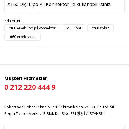
XT60 Dişi Lipo Pil Konnektör ile kullanabilirsiniz.
Bu ürünün fiyat bilgisi, resim, ürün açıklamalarında ve diğer
Etiketler :
konularda yetersiz gördüğünüz noktaları öneri formunu
xt60 erkek lipo pil konnektör
xt60 fiyat
xt60 soket
Bu ürüne ilk yorumu siz yapın!
kullanarak tarafımıza iletebilirsiniz.
Görüş ve önerileriniz için teşekkür ederiz.
xt60 erkek soket
Yorum Yaz
Ürün resmi kalitesiz, bozuk veya görüntülenemiyor.
Ürün açıklamasında eksik bilgiler bulunuyor.
Ürün bilgilerinde hatalar bulunuyor.
Ürün fiyatı diğer sitelerden daha pahalı.
Müşteri Hizmetleri
Bu ürüne benzer farklı alternatifler olmalı.
0 212 220 444 9
Robotzade Robot Teknolojileri Elektronik San. ve Dış. Tic. Ltd. Şti.
Perpa Ticaret Merkezi B Blok Kat:8 No:871 ŞİŞLİ / İSTANBUL
Gönder