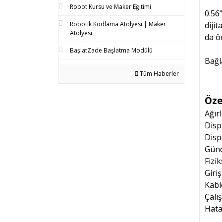
Robot Kursu ve Maker Eğitimi
0.56
diji
Robotik Kodlama Atölyesi | Maker
Atölyesi
da ön
BaşlatZade Başlatma Modülü
Bağl
Tüm Haberler
Özel
Ağırl
Disp
Disp
Günc
Fizi
Giriş
Kabl
Çalı
Hata