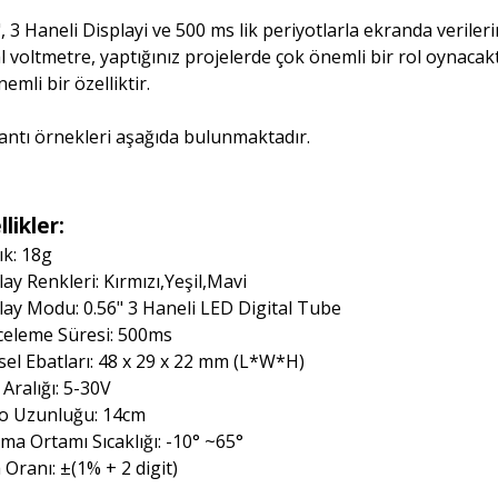
", 3 Haneli Displayi ve 500 ms lik periyotlarla ekranda veril
tal voltmetre, yaptığınız projelerde çok önemli bir rol oynaca
emli bir özelliktir.
antı örnekleri aşağıda bulunmaktadır.
likler:
ık: 18g
lay Renkleri: Kırmızı,Yeşil,Mavi
lay Modu: 0.56" 3 Haneli LED Digital Tube
eleme Süresi: 500ms
ksel Ebatları: 48 x 29 x 22 mm (L*W*H)
 Aralığı: 5-30V
o Uzunluğu: 14cm
şma Ortamı Sıcaklığı: -10° ~65°
 Oranı: ±(1% + 2 digit)