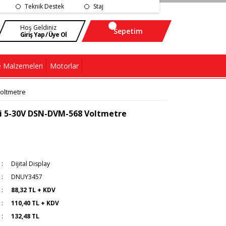
Teknik Destek
Staj
Hoş Geldiniz
Sepetim
Giriş Yap / Üye Ol
 Malzemeleri
Motorlar
oltmetre
si 5-30V DSN-DVM-568 Voltmetre
Dijital Display
DNUY3457
88,32 TL + KDV
110,40 TL + KDV
132,48 TL