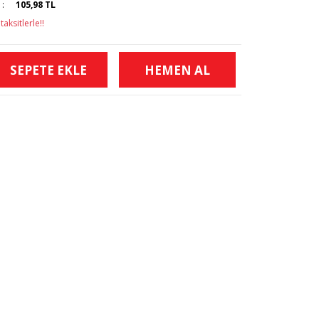
105,98 TL
aksitlerle!!
SEPETE EKLE
HEMEN AL