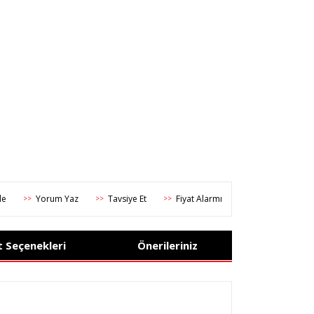
Yorum Yaz
Tavsiye Et
Fiyat Alarmı
>>
>>
>>
t Seçenekleri
Önerileriniz