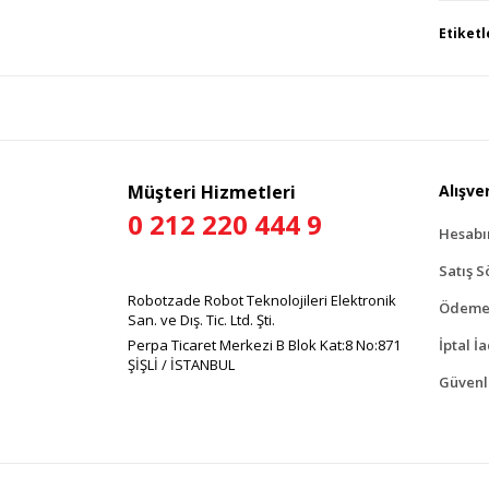
Bu 
Etiketl
tar
Gör
Müşteri Hizmetleri
Alışver
0 212 220 444 9
Hesab
Satış S
Robotzade Robot Teknolojileri Elektronik
Ödeme 
San. ve Dış. Tic. Ltd. Şti.
Perpa Ticaret Merkezi B Blok Kat:8 No:871
İptal İ
ŞİŞLİ / İSTANBUL
Güvenli