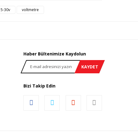
rsiz gördüğünüz noktaları öneri formunu kullanarak
 5-30v
voltmetre
n!
Haber Bültenimize Kaydolun
KAYDET
Bizi Takip Edin