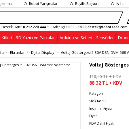
gilerimiz
Robot Yarışmaları
Bayilik Başvuru
İş İlanı
Destek Hattı:
0 212 220 444 9
- Hafta içi
10:00 - 18:00 destek@robotzade.com
Kitleri
3D Yazıcı ve Parçaları
Arduino ve Setleri
Sensörler
Drone
fa
Ekranlar
Dijital Display
Voltaj Göstergesi 5-30V DSN-DVM-568 V
Voltaj Gösterge
110,40 TL + KDV
88,32 TL + KDV
Kategori
Stok Kodu
İndirimli Fiyatı
Fiyat
KDV Dahil Fiyatı