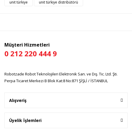
Görüş ve önerileriniz için teşekkür ederiz.
unit türkiye
unit türkiye distribütörü
Yorum Yaz
Ürün resmi kalitesiz, bozuk veya görüntülenemiyor.
Ürün açıklamasında eksik bilgiler bulunuyor.
Ürün bilgilerinde hatalar bulunuyor.
Ürün fiyatı diğer sitelerden daha pahalı.
Müşteri Hizmetleri
Bu ürüne benzer farklı alternatifler olmalı.
0 212 220 444 9
Robotzade Robot Teknolojileri Elektronik San. ve Dış. Tic. Ltd. Şti.
Perpa Ticaret Merkezi B Blok Kat:8 No:871 ŞİŞLİ / İSTANBUL
Gönder
Alışveriş
Üyelik İşlemleri