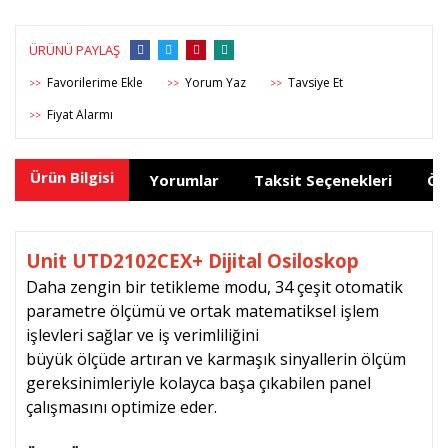
ÜRÜNÜ PAYLAŞ
Yorum Yaz
Tavsiye Et
>>
>>
>>
Fiyat Alarmı
>>
Ürün Bilgisi
Yorumlar
Taksit Seçenekleri
Ön
Unit UTD2102CEX+ Dijital Osiloskop
Daha zengin bir tetikleme modu, 34 çeşit otomatik
parametre ölçümü ve ortak matematiksel işlem
işlevleri sağlar ve iş verimliliğini
büyük ölçüde artıran ve karmaşık sinyallerin ölçüm
gereksinimleriyle kolayca başa çıkabilen panel
çalışmasını optimize eder.