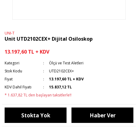
UNI-T
Unit UTD2102CEX+ Dijital Osiloskop
13.197,60 TL + KDV
Kategori
Ölçü ve Test Aletleri
Stok Kodu
UTD2102CEX+
Fiyat
13.197,60 TL + KDV
KDV Dahil Fiyatı
15.837,12 TL
* 1.637,82 TL den başlayan taksitlerle!!
Stokta Yok
Haber Ver