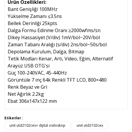
Ürün Özellikleri:
Bant Genişliği 100MHz
Yükselme Zamanı ≤3.5ns
Bellek Derinliği 25kpts
Dalga Formu Edinme Oranı ≥2000wfms/sn
Dikey Hassasiyet (V/div) 1mV/böl~20V/böl
Zaman Tabanı Aralığı (s/div) 2ns/böl~50s/böl
Depolama Kurulum, Dalga, Bitmap
Tetik Modları Kenar, Artı, Video, Eğim, Alternatif
Arayüz USB OTG'si
Güç 100-240VAC, 45-440Hz
Görüntüle 7 inç 64k Renkli TFT LCD, 800×480
Renk Beyaz ve Gri
Net Ağırlık 2.2kg
Ebat 306x147x122 mm
Bu ürünün fiyat bilgisi, resim, ürün açıklamalarında ve diğer
Etiketler :
konularda yetersiz gördüğünüz noktaları öneri formunu
unit utd2102cex+ dijital osiloskop
unit utd2102cex
Bu ürüne ilk yorumu siz yapın!
kullanarak tarafımıza iletebilirsiniz.