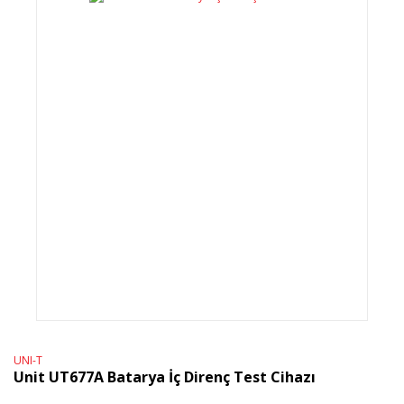
UNI-T
Unit UT677A Batarya İç Direnç Test Cihazı