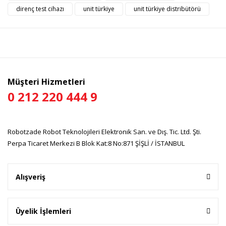
direnç test cihazı
unit türkiye
unit türkiye distribütörü
Yorum Yaz
Ürün resmi kalitesiz, bozuk veya görüntülenemiyor.
Ürün açıklamasında eksik bilgiler bulunuyor.
Ürün bilgilerinde hatalar bulunuyor.
Ürün fiyatı diğer sitelerden daha pahalı.
Bu ürüne benzer farklı alternatifler olmalı.
Müşteri Hizmetleri
0 212 220 444 9
Robotzade Robot Teknolojileri Elektronik San. ve Dış. Tic. Ltd. Şti.
Gönder
Perpa Ticaret Merkezi B Blok Kat:8 No:871 ŞİŞLİ / İSTANBUL
Alışveriş
Üyelik İşlemleri