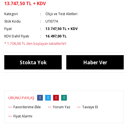
13.747,50 TL + KDV
Kategori
Ölçü ve Test Aletleri
Stok Kodu
UT677A
Fiyat
13.747,50 TL + KDV
KDV Dahil Fiyatı
16.497,00 TL
* 1.706,06 TL den başlayan taksitlerle!!
Stokta Yok
Haber Ver
ÜRÜNÜ PAYLAŞ
Yorum Yaz
Tavsiye Et
>>
>>
>>
Fiyat Alarmı
>>