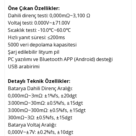
Öne Çıkan Özellikler:
Dahili direnç testi: 0,000mΩ~3,100 Ω
Voltaj testi: 0.000V~±71.00V
Sıcaklık testi: -10.0℃~60.0℃
Hızlı yanıt süresi: ≤200ms
5000 veri depolama kapasitesi
Şarj edilebilir lityum pil
PC yazılımı ve Bluetooth APP (Android) desteği
USB arabirimi
Detaylı Teknik Özellikler:
Batarya Dahili Direnç Aralığı:
0,000mΩ~3mΩ: ±1%fs, ±20dgt
3.000mΩ~30mΩ: ±0.5%fs, ±15dgt
3.000mΩ~300mΩ: ±0.5%fs, ±15dgt
300mΩ~3Ω: ±0.5%fs, ±15dgt
Batarya Voltaj Aralığı:
0,000V~±7V: ±0.2%fs, ±10dgt