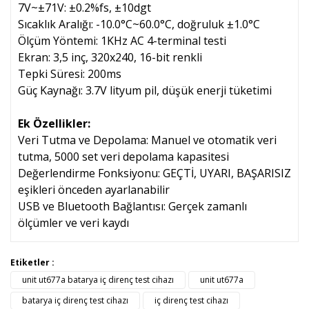
7V~±71V: ±0.2%fs, ±10dgt
Sıcaklık Aralığı: -10.0°C~60.0°C, doğruluk ±1.0°C
Ölçüm Yöntemi: 1KHz AC 4-terminal testi
Ekran: 3,5 inç, 320x240, 16-bit renkli
Tepki Süresi: 200ms
Güç Kaynağı: 3.7V lityum pil, düşük enerji tüketimi
Ek Özellikler:
Veri Tutma ve Depolama: Manuel ve otomatik veri
tutma, 5000 set veri depolama kapasitesi
Değerlendirme Fonksiyonu: GEÇTİ, UYARI, BAŞARISIZ
eşikleri önceden ayarlanabilir
USB ve Bluetooth Bağlantısı: Gerçek zamanlı
ölçümler ve veri kaydı
Bu ürünün fiyat bilgisi, resim, ürün açıklamalarında ve diğer
Etiketler :
konularda yetersiz gördüğünüz noktaları öneri formunu
unit ut677a batarya iç direnç test cihazı
unit ut677a
Bu ürüne ilk yorumu siz yapın!
kullanarak tarafımıza iletebilirsiniz.
Görüş ve önerileriniz için teşekkür ederiz.
batarya iç direnç test cihazı
iç direnç test cihazı