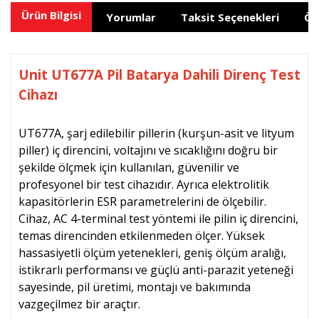
Ürün Bilgisi
Yorumlar
Taksit Seçenekleri
Ön
Unit UT677A Pil Batarya Dahili Direnç Test
Cihazı
UT677A, şarj edilebilir pillerin (kurşun-asit ve lityum
piller) iç direncini, voltajını ve sıcaklığını doğru bir
şekilde ölçmek için kullanılan, güvenilir ve
profesyonel bir test cihazıdır. Ayrıca elektrolitik
kapasitörlerin ESR parametrelerini de ölçebilir.
Cihaz, AC 4-terminal test yöntemi ile pilin iç direncini,
temas direncinden etkilenmeden ölçer. Yüksek
hassasiyetli ölçüm yetenekleri, geniş ölçüm aralığı,
istikrarlı performansı ve güçlü anti-parazit yeteneği
sayesinde, pil üretimi, montajı ve bakımında
vazgeçilmez bir araçtır.