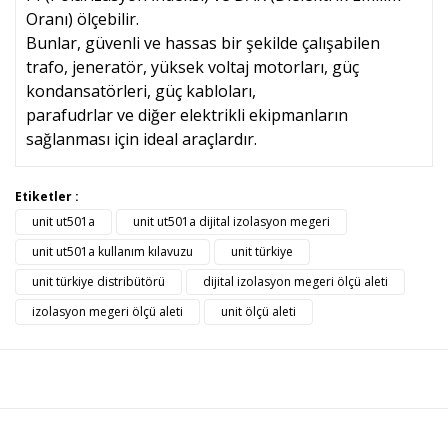
Oranı) ölçebilir.
Bunlar, güvenli ve hassas bir şekilde çalışabilen
trafo, jeneratör, yüksek voltaj motorları, güç
kondansatörleri, güç kabloları,
parafudrlar ve diğer elektrikli ekipmanların
sağlanması için ideal araçlardır.
Bu ürünün fiyat bilgisi, resim, ürün açıklamalarında ve diğer
Etiketler :
konularda yetersiz gördüğünüz noktaları öneri formunu
unit ut501a
unit ut501a dijital izolasyon megeri
Bu ürüne ilk yorumu siz yapın!
kullanarak tarafımıza iletebilirsiniz.
Görüş ve önerileriniz için teşekkür ederiz.
unit ut501a kullanım kılavuzu
unit türkiye
unit türkiye distribütörü
dijital izolasyon megeri ölçü aleti
Yorum Yaz
Ürün resmi kalitesiz, bozuk veya görüntülenemiyor.
izolasyon megeri ölçü aleti
unit ölçü aleti
Ürün açıklamasında eksik bilgiler bulunuyor.
Ürün bilgilerinde hatalar bulunuyor.
Ürün fiyatı diğer sitelerden daha pahalı.
Bu ürüne benzer farklı alternatifler olmalı.