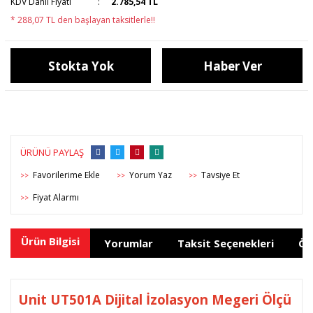
KDV Dahil Fiyatı
2.785,54 TL
* 288,07 TL den başlayan taksitlerle!!
Stokta Yok
Haber Ver
ÜRÜNÜ PAYLAŞ
Yorum Yaz
Tavsiye Et
>>
>>
>>
Fiyat Alarmı
>>
Ürün Bilgisi
Yorumlar
Taksit Seçenekleri
Ön
Unit UT501A Dijital İzolasyon Megeri Ölçü