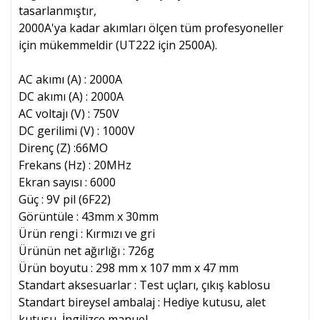
tasarlanmıştır,
2000A'ya kadar akımları ölçen tüm profesyoneller
için mükemmeldir (UT222 için 2500A).
AC akımı (A) : 2000A
DC akımı (A) : 2000A
AC voltajı (V) : 750V
DC gerilimi (V) : 1000V
Direnç (Z) :66MO
Frekans (Hz) : 20MHz
Ekran sayısı : 6000
Güç : 9V pil (6F22)
Görüntüle : 43mm x 30mm
Ürün rengi : Kırmızı ve gri
Ürünün net ağırlığı : 726g
Ürün boyutu : 298 mm x 107 mm x 47 mm
Standart aksesuarlar : Test uçları, çıkış kablosu
Standart bireysel ambalaj : Hediye kutusu, alet
kutusu, İngilizce manuel