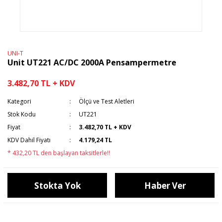
UNI-T
Unit UT221 AC/DC 2000A Pensampermetre
3.482,70 TL + KDV
Kategori
Ölçü ve Test Aletleri
Stok Kodu
UT221
Fiyat
3.482,70 TL + KDV
KDV Dahil Fiyatı
4.179,24 TL
* 432,20 TL den başlayan taksitlerle!!
Stokta Yok
Haber Ver