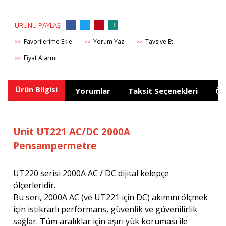
ÜRÜNÜ PAYLAŞ
Yorum Yaz
Tavsiye Et
>>
>>
>>
Fiyat Alarmı
>>
Ürün Bilgisi
Yorumlar
Taksit Seçenekleri
Ön
Unit UT221 AC/DC 2000A
Pensampermetre
UT220 serisi 2000A AC / DC dijital kelepçe
ölçerleridir.
Bu seri, 2000A AC (ve UT221 için DC) akımını ölçmek
için istikrarlı performans, güvenlik ve güvenilirlik
sağlar. Tüm aralıklar için aşırı yük koruması ile