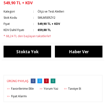
549,90 TL + KDV
Kategori
Ölçü ve Test Aletleri
Stok Kodu
SWLM5ERZY2
Fiyat
549,90 TL + KDV
KDV Dahil Fiyatı
659,88 TL
* 68,24 TL den başlayan taksitlerle!!
Stokta Yok
Haber Ver
ÜRÜNÜ PAYLAŞ
Yorum Yaz
Tavsiye Et
>>
>>
>>
Fiyat Alarmı
>>