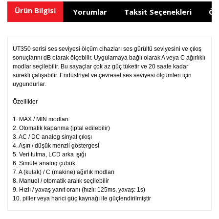
Ürün Bilgisi
Yorumlar
Taksit Seçenekleri
Ön
UT350 serisi ses seviyesi ölçüm cihazları ses gürültü seviyesini ve çıkış
sonuçlarını dB olarak ölçebilir. Uygulamaya bağlı olarak A veya C ağırlıklı
modlar seçilebilir. Bu sayaçlar çok az güç tüketir ve 20 saate kadar
sürekli çalışabilir. Endüstriyel ve çevresel ses seviyesi ölçümleri için
uygundurlar.
Özellikler
1. MAX / MIN modları
2. Otomatik kapanma (iptal edilebilir)
3. AC / DC analog sinyal çıkışı
4. Aşırı / düşük menzil göstergesi
5. Veri tutma, LCD arka ışığı
6. Simüle analog çubuk
7. A (kulak) / C (makine) ağırlık modları
8. Manuel / otomatik aralık seçilebilir
9. Hızlı / yavaş yanıt oranı (hızlı: 125ms, yavaş: 1s)
10. piller veya harici güç kaynağı ile güçlendirilmiştir