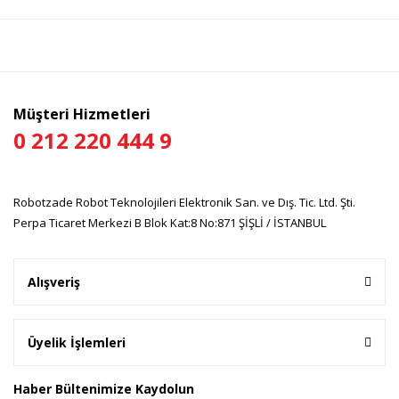
Bu ürünün fiyat bilgisi, resim, ürün açıklamalarında ve diğer
konularda yetersiz gördüğünüz noktaları öneri formunu
Bu ürüne ilk yorumu siz yapın!
kullanarak tarafımıza iletebilirsiniz.
Görüş ve önerileriniz için teşekkür ederiz.
Yorum Yaz
Ürün resmi kalitesiz, bozuk veya görüntülenemiyor.
Müşteri Hizmetleri
Ürün açıklamasında eksik bilgiler bulunuyor.
0 212 220 444 9
Ürün bilgilerinde hatalar bulunuyor.
Ürün fiyatı diğer sitelerden daha pahalı.
Robotzade Robot Teknolojileri Elektronik San. ve Dış. Tic. Ltd. Şti.
Bu ürüne benzer farklı alternatifler olmalı.
Perpa Ticaret Merkezi B Blok Kat:8 No:871 ŞİŞLİ / İSTANBUL
Alışveriş
Gönder
Üyelik İşlemleri
Haber Bültenimize Kaydolun