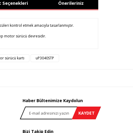
t Seçenekleri
Önerileriniz
üleri kontrol etmek amacıyla tasarlanmıştır.
tep motor sürücü devresidir.
rsiz gördüğünüz noktaları öneri formunu kullanarak
or sürücü kartı
uP3040STP
n!
Haber Bültenimize Kaydolun
KAYDET
Bizi Takip Edin