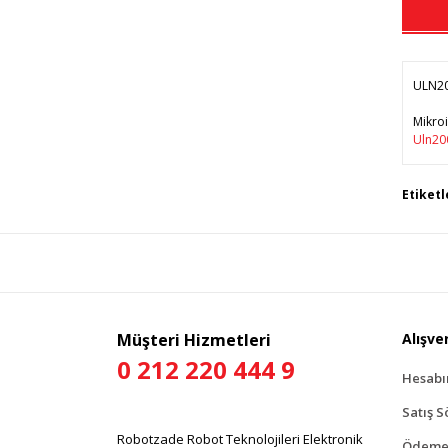
ULN200
Mikroi
Uln200
Bu 
Etiketl
tar
Gör
Müşteri Hizmetleri
Alışver
0 212 220 444 9
Hesab
Satış S
Robotzade Robot Teknolojileri Elektronik
Ödeme 