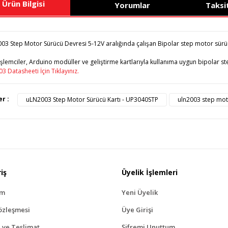
Ürün Bilgisi
Yorumlar
Taksi
3 Step Motor Sürücü Devresi 5-12V aralığında çalışan Bipolar step motor sürüc
şlemciler, Arduino modüller ve geliştirme kartlarıyla kullanıma uygun bipolar s
3 Datasheeti İçin Tıklayınız.
ürünün fiyat bilgisi, resim, ürün açıklamalarında ve diğer konularda yete
er :
uLN2003 Step Motor Sürücü Kartı - UP3040STP
uln2003 step mot
afımıza iletebilirsiniz.
Bu ürüne ilk yorumu siz yapı
üş ve önerileriniz için teşekkür ederiz.
Ürün resmi kalitesiz, bozuk veya görüntülenemiyor.
Yorum Yaz
Ürün açıklamasında eksik bilgiler bulunuyor.
Ürün bilgilerinde hatalar bulunuyor.
iş
Üyelik İşlemleri
Ürün fiyatı diğer sitelerden daha pahalı.
ım
Yeni Üyelik
Bu ürüne benzer farklı alternatifler olmalı.
özleşmesi
Üye Girişi
ve Teslimat
Şifremi Unuttum