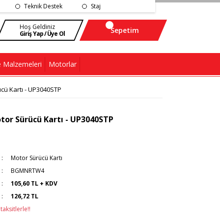
Teknik Destek
Staj
Hoş Geldiniz
Sepetim
Giriş Yap / Üye Ol
 Malzemeleri
Motorlar
cü Kartı - UP3040STP
or Sürücü Kartı - UP3040STP
Motor Sürücü Kartı
BGMNRTW4
105,60 TL + KDV
126,72 TL
aksitlerle!!