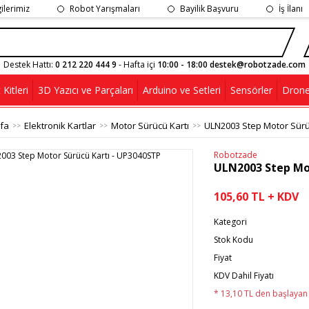
gilerimiz
Robot Yarışmaları
Bayilik Başvuru
İş İlanı
Destek Hattı:
0 212 220 444 9
- Hafta içi
10:00 - 18:00 destek@robotzade.com
Kitleri
3D Yazıcı ve Parçaları
Arduino ve Setleri
Sensörler
Drone
fa
Elektronik Kartlar
Motor Sürücü Kartı
ULN2003 Step Motor Sürü
Robotzade
ULN2003 Step Mot
105,60 TL + KDV
Kategori
Stok Kodu
Fiyat
KDV Dahil Fiyatı
* 13,10 TL den başlayan t