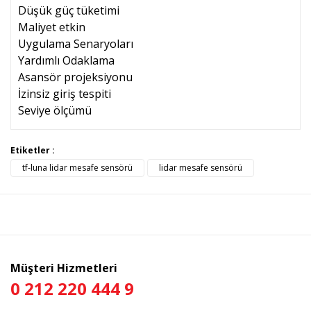
Düşük güç tüketimi
Maliyet etkin
Uygulama Senaryoları
Yardımlı Odaklama
Asansör projeksiyonu
İzinsiz giriş tespiti
Seviye ölçümü
Bu ürünün fiyat bilgisi, resim, ürün açıklamalarında ve diğer
Etiketler :
konularda yetersiz gördüğünüz noktaları öneri formunu
tf-luna lidar mesafe sensörü
lidar mesafe sensörü
Bu ürüne ilk yorumu siz yapın!
kullanarak tarafımıza iletebilirsiniz.
Görüş ve önerileriniz için teşekkür ederiz.
Yorum Yaz
Ürün resmi kalitesiz, bozuk veya görüntülenemiyor.
Ürün açıklamasında eksik bilgiler bulunuyor.
Ürün bilgilerinde hatalar bulunuyor.
Müşteri Hizmetleri
Ürün fiyatı diğer sitelerden daha pahalı.
0 212 220 444 9
Bu ürüne benzer farklı alternatifler olmalı.