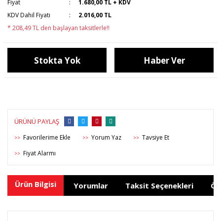
Fiyat
1.680,00 TL + KDV
KDV Dahil Fiyatı
2.016,00 TL
* 208,49 TL den başlayan taksitlerle!!
Stokta Yok
Haber Ver
ÜRÜNÜ PAYLAŞ
Yorum Yaz
Tavsiye Et
>>
>>
>>
Fiyat Alarmı
>>
Ürün Bilgisi
Yorumlar
Taksit Seçenekleri
Ön