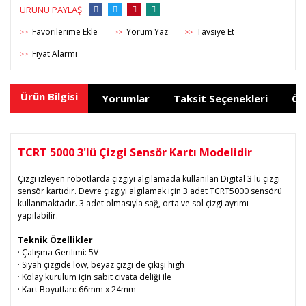
ÜRÜNÜ PAYLAŞ
Yorum Yaz
Tavsiye Et
>>
>>
>>
Fiyat Alarmı
>>
Ürün Bilgisi
Yorumlar
Taksit Seçenekleri
Ön
TCRT 5000 3'lü Çizgi Sensör Kartı Modelidir
Çizgi izleyen robotlarda çizgiyi algılamada kullanılan Digital 3'lü çizgi
sensör kartıdır. Devre çizgiyi algılamak için 3 adet TCRT5000 sensörü
kullanmaktadır. 3 adet olmasıyla sağ, orta ve sol çizgi ayrımı
yapılabilir.
Teknik Özellikler
· Çalışma Gerilimi: 5V
· Siyah çizgide low, beyaz çizgi de çıkışı high
· Kolay kurulum için sabit cıvata deliği ile
· Kart Boyutları: 66mm x 24mm