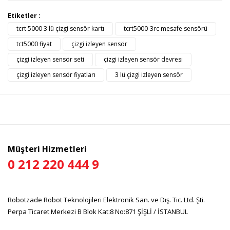
Bu ürünün fiyat bilgisi, resim, ürün açıklamalarında ve diğer
Etiketler :
konularda yetersiz gördüğünüz noktaları öneri formunu
tcrt 5000 3'lü çizgi sensör kartı
tcrt5000-3rc mesafe sensörü
Bu ürüne ilk yorumu siz yapın!
kullanarak tarafımıza iletebilirsiniz.
Görüş ve önerileriniz için teşekkür ederiz.
tct5000 fiyat
çizgi izleyen sensör
çizgi izleyen sensör seti
çizgi izleyen sensör devresi
Yorum Yaz
Ürün resmi kalitesiz, bozuk veya görüntülenemiyor.
çizgi izleyen sensör fiyatları
3 lü çizgi izleyen sensör
Ürün açıklamasında eksik bilgiler bulunuyor.
Ürün bilgilerinde hatalar bulunuyor.
Ürün fiyatı diğer sitelerden daha pahalı.
Bu ürüne benzer farklı alternatifler olmalı.
Müşteri Hizmetleri
0 212 220 444 9
Gönder
Robotzade Robot Teknolojileri Elektronik San. ve Dış. Tic. Ltd. Şti.
Perpa Ticaret Merkezi B Blok Kat:8 No:871 ŞİŞLİ / İSTANBUL