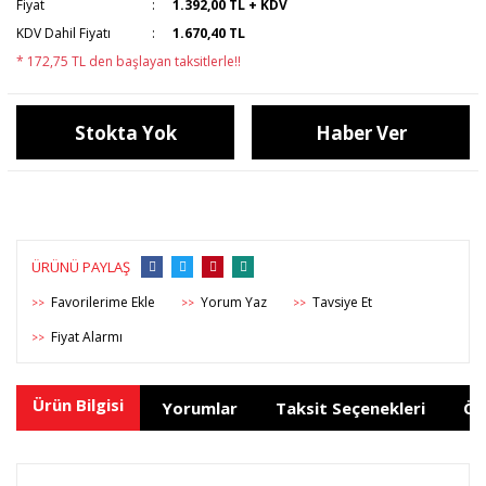
Fiyat
1.392,00 TL + KDV
KDV Dahil Fiyatı
1.670,40 TL
* 172,75 TL den başlayan taksitlerle!!
Stokta Yok
Haber Ver
ÜRÜNÜ PAYLAŞ
Yorum Yaz
Tavsiye Et
>>
>>
>>
Fiyat Alarmı
>>
Ürün Bilgisi
Yorumlar
Taksit Seçenekleri
Ön