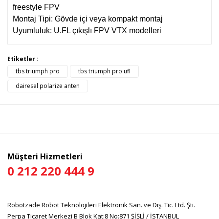
freestyle FPV
Montaj Tipi: Gövde içi veya kompakt montaj
Uyumluluk: U.FL çıkışlı FPV VTX modelleri
Bu ürünün fiyat bilgisi, resim, ürün açıklamalarında ve diğer
Etiketler :
konularda yetersiz gördüğünüz noktaları öneri formunu
tbs triumph pro
tbs triumph pro ufl
Bu ürüne ilk yorumu siz yapın!
kullanarak tarafımıza iletebilirsiniz.
Görüş ve önerileriniz için teşekkür ederiz.
dairesel polarize anten
Yorum Yaz
Ürün resmi kalitesiz, bozuk veya görüntülenemiyor.
Ürün açıklamasında eksik bilgiler bulunuyor.
Ürün bilgilerinde hatalar bulunuyor.
Ürün fiyatı diğer sitelerden daha pahalı.
Müşteri Hizmetleri
Bu ürüne benzer farklı alternatifler olmalı.
0 212 220 444 9
Robotzade Robot Teknolojileri Elektronik San. ve Dış. Tic. Ltd. Şti.
Perpa Ticaret Merkezi B Blok Kat:8 No:871 ŞİŞLİ / İSTANBUL