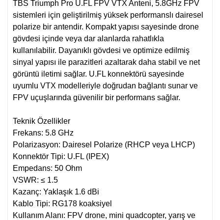
TBS Triumph Pro U.FL FPV VTX Anteni, 5.8GHz FPV
sistemleri için geliştirilmiş yüksek performanslı dairesel
polarize bir antendir. Kompakt yapısı sayesinde drone
gövdesi içinde veya dar alanlarda rahatlıkla
kullanılabilir. Dayanıklı gövdesi ve optimize edilmiş
sinyal yapısı ile parazitleri azaltarak daha stabil ve net
görüntü iletimi sağlar. U.FL konnektörü sayesinde
uyumlu VTX modelleriyle doğrudan bağlantı sunar ve
FPV uçuşlarında güvenilir bir performans sağlar.
Teknik Özellikler
Frekans: 5.8 GHz
Polarizasyon: Dairesel Polarize (RHCP veya LHCP)
Konnektör Tipi: U.FL (IPEX)
Empedans: 50 Ohm
VSWR: ≤ 1.5
Kazanç: Yaklaşık 1.6 dBi
Kablo Tipi: RG178 koaksiyel
Kullanım Alanı: FPV drone, mini quadcopter, yarış ve