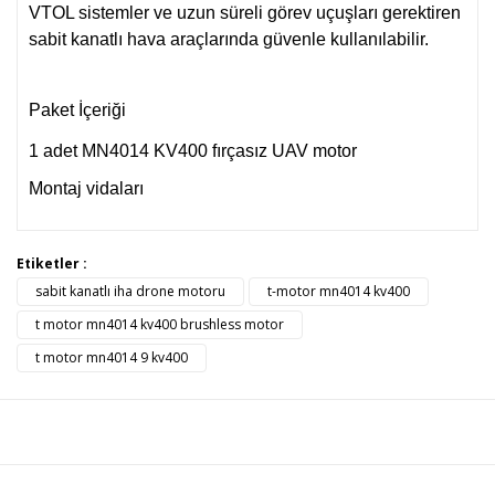
VTOL sistemler ve uzun süreli görev uçuşları gerektiren
sabit kanatlı hava araçlarında güvenle kullanılabilir.
Paket İçeriği
1 adet MN4014 KV400 fırçasız UAV motor
Montaj vidaları
Bu ürünün fiyat bilgisi, resim, ürün açıklamalarında ve diğer
Etiketler :
konularda yetersiz gördüğünüz noktaları öneri formunu
sabit kanatlı iha drone motoru
t-motor mn4014 kv400
Bu ürüne ilk yorumu siz yapın!
kullanarak tarafımıza iletebilirsiniz.
Görüş ve önerileriniz için teşekkür ederiz.
t motor mn4014 kv400 brushless motor
t motor mn4014 9 kv400
Yorum Yaz
Ürün resmi kalitesiz, bozuk veya görüntülenemiyor.
Ürün açıklamasında eksik bilgiler bulunuyor.
Ürün bilgilerinde hatalar bulunuyor.
Ürün fiyatı diğer sitelerden daha pahalı.