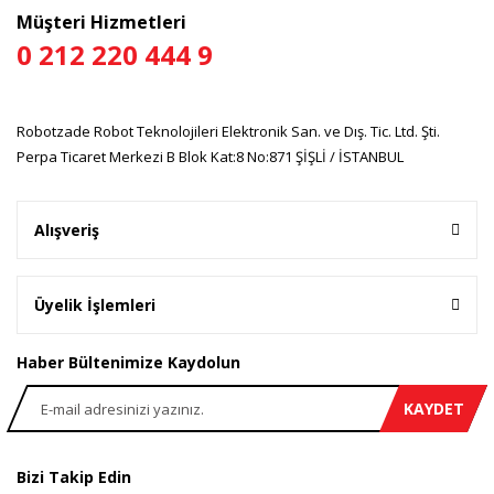
Bu ürüne benzer farklı alternatifler olmalı.
Müşteri Hizmetleri
0 212 220 444 9
Robotzade Robot Teknolojileri Elektronik San. ve Dış. Tic. Ltd. Şti.
Gönder
Perpa Ticaret Merkezi B Blok Kat:8 No:871 ŞİŞLİ / İSTANBUL
Alışveriş
Üyelik İşlemleri
Haber Bültenimize Kaydolun
KAYDET
Bizi Takip Edin