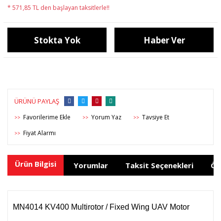
* 571,85 TL den başlayan taksitlerle!!
Stokta Yok
Haber Ver
ÜRÜNÜ PAYLAŞ
Yorum Yaz
Tavsiye Et
>>
>>
>>
Fiyat Alarmı
>>
Ürün Bilgisi
Yorumlar
Taksit Seçenekleri
Ön
MN4014 KV400 Multirotor / Fixed Wing UAV Motor