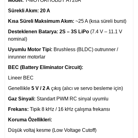
Model:
T-MOTORHOBBY AT20A
Sürekli Akım:
20 A
Kısa Süreli Maksimum Akım:
~25 A (kısa süreli burst)
Desteklenen Batarya:
2S – 3S LiPo
(7.4 V – 11.1 V
nominal)
Uyumlu Motor Tipi:
Brushless (BLDC) outrunner /
inrunner motorlar
BEC (Battery Eliminator Circuit):
Lineer BEC
Genellikle
5 V / 2 A
çıkış (alıcı ve servo besleme için)
Gaz Sinyali:
Standart PWM RC sinyal uyumlu
Frekans:
Tipik 8 kHz / 16 kHz çalışma frekansı
Koruma Özellikleri:
Düşük voltaj kesme (Low Voltage Cutoff)