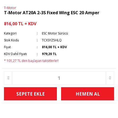
T-Motor
T-Motor AT20A 2-3S Fixed Wing ESC 20 Amper
816,00 TL + KDV
Kategori
ESC Motor Sürücü
Stok Kodu
TCXSYZ5HLQ
Fiyat
816,00 TL + KDV
KDV Dahil Fiyatı
979,20 TL
* 101,27 TL den başlayan taksitlerle!!
SEPETE EKLE
HEMEN AL