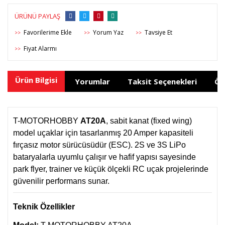
ÜRÜNÜ PAYLAŞ
Yorum Yaz
Tavsiye Et
>>
>>
>>
Fiyat Alarmı
>>
Ürün Bilgisi
Yorumlar
Taksit Seçenekleri
Ön
T-MOTORHOBBY
AT20A
, sabit kanat (fixed wing)
model uçaklar için tasarlanmış 20 Amper kapasiteli
fırçasız motor sürücüsüdür (ESC). 2S ve 3S LiPo
bataryalarla uyumlu çalışır ve hafif yapısı sayesinde
park flyer, trainer ve küçük ölçekli RC uçak projelerinde
güvenilir performans sunar.
Teknik Özellikler