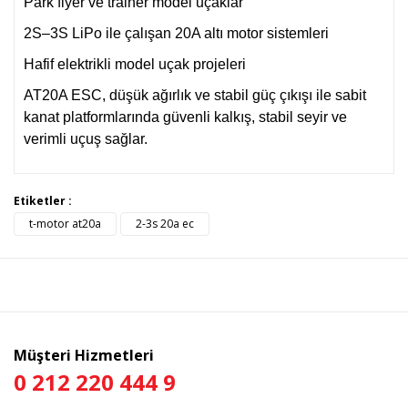
Park flyer ve trainer model uçaklar
2S–3S LiPo ile çalışan 20A altı motor sistemleri
Hafif elektrikli model uçak projeleri
AT20A ESC, düşük ağırlık ve stabil güç çıkışı ile sabit
kanat platformlarında güvenli kalkış, stabil seyir ve
verimli uçuş sağlar.
Bu ürünün fiyat bilgisi, resim, ürün açıklamalarında ve diğer
Etiketler :
konularda yetersiz gördüğünüz noktaları öneri formunu
t-motor at20a
2-3s 20a ec
Bu ürüne ilk yorumu siz yapın!
kullanarak tarafımıza iletebilirsiniz.
Görüş ve önerileriniz için teşekkür ederiz.
Yorum Yaz
Ürün resmi kalitesiz, bozuk veya görüntülenemiyor.
Ürün açıklamasında eksik bilgiler bulunuyor.
Ürün bilgilerinde hatalar bulunuyor.
Müşteri Hizmetleri
Ürün fiyatı diğer sitelerden daha pahalı.
0 212 220 444 9
Bu ürüne benzer farklı alternatifler olmalı.