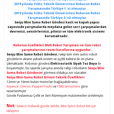
2019 yılında Yıldız Teknik Üniversitesi Robocon Robot
Yarışmasında Türkiye 1.'si olmuştur
2019 yılında Yıldız Teknik Üniversitesi Robocon Robot
Yarışmasında Türkiye 3.'sü olmuştur
Senju Mini Sumo Robot Gövdesi kaslı ve kapalı yapısı
sayesinde yarışmalarda meydana gelen sert çarpışmalardan
devrenizi, sensörlerinizi, pilinizi ve tüm elektronik sistemi
korumaktadır.
Robotun özellikleri Meb Robot Yarışması ve tüm robot
yarışmalarının resmi kurallarına uygundur.
Senju Mini Sumo Robot Gövdesi
, rakip tüm mini sumo robot
gövdelerin aksine yüksek üretim ve işçilik kalitesi ile ön plana
çıkmaktadır. Robotun gövdesi
Elektrostatik Siyah Toz Boya
ile
boyanmıştır, bu sayede yarışma anında rakip robotların
Senju Mini
Sumo Robot Gövdesini
görmesi oldukça zor olacaktır.
Senju Mini Sumo Robot Kitinin Teknik Özellikleri:
12mm ve 16mm bütün motorları bağlayabilirsiniz.
Keyence,
Omron,
Pepperl Fuchs
ve
FS80 Sensörlere
göre
tasarlanmıştır
Gövde Paslanmaz Çelik ve Sert Alüminyum malzemeden üretilmiştir.
Not:
Sadece mekanik gövde setidir, Mini Sumo Robot Kiti için
tıklayınız