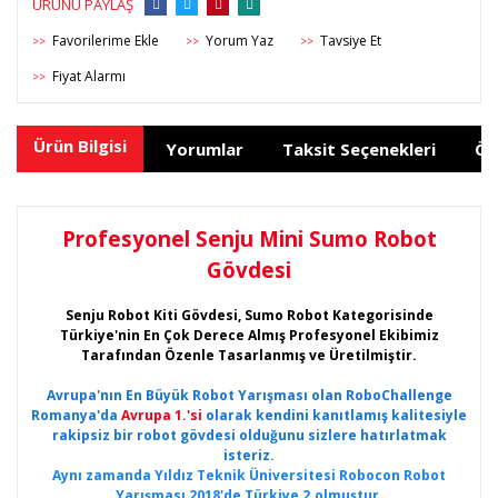
ÜRÜNÜ PAYLAŞ
Yorum Yaz
Tavsiye Et
>>
>>
>>
Fiyat Alarmı
>>
Ürün Bilgisi
Yorumlar
Taksit Seçenekleri
Ön
Profesyonel Senju Mini Sumo Robot
Gövdesi
Senju Robot Kiti Gövdesi, Sumo Robot Kategorisinde
Türkiye'nin En Çok Derece Almış Profesyonel Ekibimiz
Tarafından Özenle Tasarlanmış ve Üretilmiştir.
Avrupa'nın En Büyük Robot Yarışması olan RoboChallenge
Romanya'da
Avrupa 1.'si
olarak kendini kanıtlamış kalitesiyle
rakipsiz bir robot gövdesi olduğunu sizlere hatırlatmak
isteriz.
Aynı zamanda Yıldız Teknik Üniversitesi Robocon Robot
Yarışması 2018'de Türkiye 2.olmuştur.