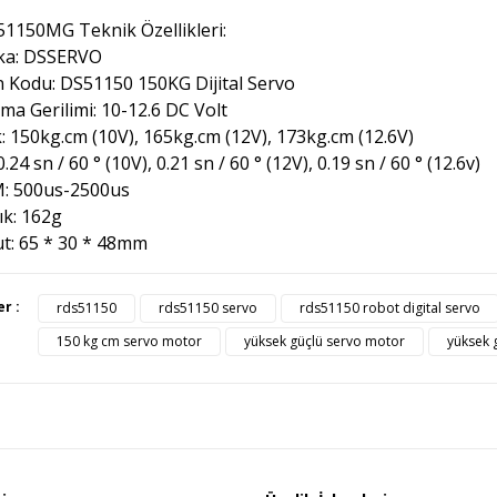
1150MG Teknik Özellikleri:
ka: DSSERVO
 Kodu: DS51150 150KG Dijital Servo
şma Gerilimi: 10-12.6 DC Volt
: 150kg.cm (10V), 165kg.cm (12V), 173kg.cm (12.6V)
0.24 sn / 60 ° (10V), 0.21 sn / 60 ° (12V), 0.19 sn / 60 ° (12.6v)
: 500us-2500us
ık: 162g
t: 65 * 30 * 48mm
ürünün fiyat bilgisi, resim, ürün açıklamalarında ve diğer konularda yete
er :
rds51150
rds51150 servo
rds51150 robot digital servo
afımıza iletebilirsiniz.
Bu ürüne ilk yorumu siz yapı
150 kg cm servo motor
yüksek güçlü servo motor
yüksek 
üş ve önerileriniz için teşekkür ederiz.
Ürün resmi kalitesiz, bozuk veya görüntülenemiyor.
Yorum Yaz
Ürün açıklamasında eksik bilgiler bulunuyor.
Ürün bilgilerinde hatalar bulunuyor.
Ürün fiyatı diğer sitelerden daha pahalı.