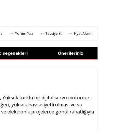
Yorum Yaz
Tavsiye Et
Fiyat Alarmı
>>
>>
>>
t Seçenekleri
Önerileriniz
Yüksek torklu bir dijital servo motordur.
ğeri, yüksek hassasiyetli olması ve su
k ve elektronik projelerde gönül rahatlığıyla