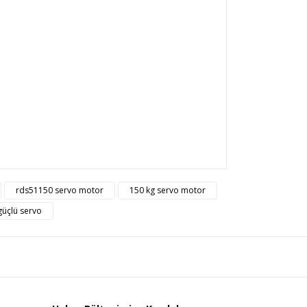
rsiz gördüğünüz noktaları öneri formunu kullanarak
rds51150 servo motor
150 kg servo motor
n!
güçlü servo