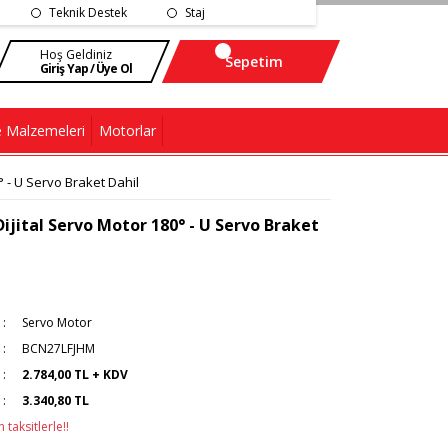
Teknik Destek
Staj
Hoş Geldiniz
Sepetim
Giriş Yap / Üye Ol
 Malzemeleri
Motorlar
 - U Servo Braket Dahil
ijital Servo Motor 180° - U Servo Braket
Servo Motor
BCN27LFJHM
2.784,00 TL + KDV
3.340,80 TL
taksitlerle!!