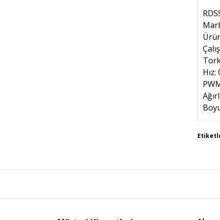
RDS5
Mar
Ürün
Çalı
Tork
Hız: 
PWM
Ağırl
Boyu
Bu 
Etiketl
tar
Gör