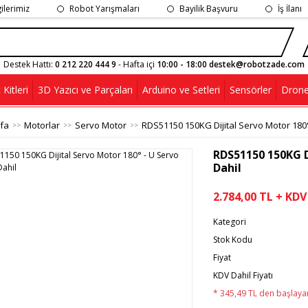
gilerimiz
Robot Yarışmaları
Bayilik Başvuru
İş İlanı
Destek Hattı:
0 212 220 444 9
- Hafta içi
10:00 - 18:00 destek@robotzade.com
Kitleri
3D Yazıcı ve Parçaları
Arduino ve Setleri
Sensörler
Drone
fa
Motorlar
Servo Motor
RDS51150 150KG Dijital Servo Motor 180°
RDS51150 150KG D
Dahil
2.784,00 TL + KDV
Kategori
Stok Kodu
Fiyat
KDV Dahil Fiyatı
* 345,49 TL den başlayan 