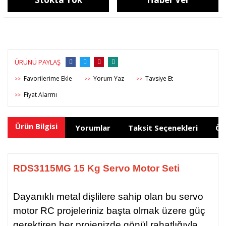
ÜRÜNÜ PAYLAŞ
Yorum Yaz
Tavsiye Et
>>
>>
>>
Fiyat Alarmı
>>
Ürün Bilgisi
Yorumlar
Taksit Seçenekleri
Ön
RDS3115MG 15 Kg Servo Motor Seti
Dayanıklı metal dişlilere sahip olan bu servo
motor RC projeleriniz başta olmak üzere güç
gerektiren her projenizde gönül rahatlığıyla