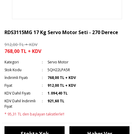
RDS3115MG 17 Kg Servo Motor Seti - 270 Derece
912,00 TL + KDV
768,00 TL + KDV
Kategori
Servo Motor
Stok Kodu
5QH22LPA5R
İndirimli Fiyatı
768,00 TL + KDV
Fiyat
912,00 TL + KDV
KDV Dahil Fiyatı
1.094,40 TL
KDV Dahil İndirimli
921,60 TL
Fiyat
* 95,31 TL den başlayan taksitlerle!!
Stokta Yok
Haber Ver