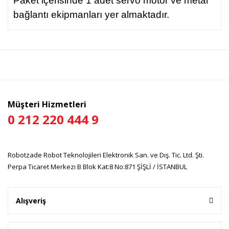
Paket içerisinde 1 adet servo motor ve metal
bağlantı ekipmanları yer almaktadır.
Bu ürünün fiyat bilgisi, resim, ürün açıklamalarında ve diğer
konularda yetersiz gördüğünüz noktaları öneri formunu
Bu ürüne ilk yorumu siz yapın!
kullanarak tarafımıza iletebilirsiniz.
Görüş ve önerileriniz için teşekkür ederiz.
Yorum Yaz
Ürün resmi kalitesiz, bozuk veya görüntülenemiyor.
Müşteri Hizmetleri
Ürün açıklamasında eksik bilgiler bulunuyor.
0 212 220 444 9
Ürün bilgilerinde hatalar bulunuyor.
Ürün fiyatı diğer sitelerden daha pahalı.
Robotzade Robot Teknolojileri Elektronik San. ve Dış. Tic. Ltd. Şti.
Bu ürüne benzer farklı alternatifler olmalı.
Perpa Ticaret Merkezi B Blok Kat:8 No:871 ŞİŞLİ / İSTANBUL
Alışveriş
Gönder