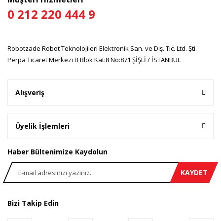
Ürün fiyatı diğer sitelerden daha pahalı.
0 212 220 444 9
Bu ürüne benzer farklı alternatifler olmalı.
Robotzade Robot Teknolojileri Elektronik San. ve Dış. Tic. Ltd. Şti.
Perpa Ticaret Merkezi B Blok Kat:8 No:871 ŞİŞLİ / İSTANBUL
Gönder
Alışveriş
Üyelik İşlemleri
Haber Bültenimize Kaydolun
KAYDET
Bizi Takip Edin