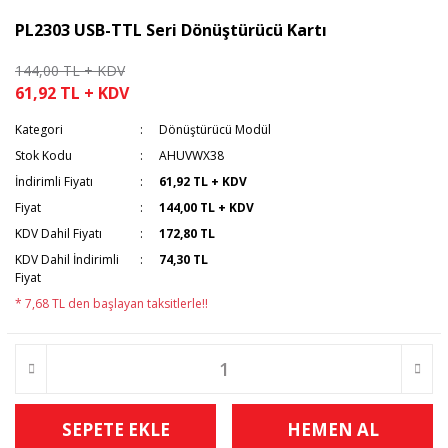
PL2303 USB-TTL Seri Dönüştürücü Kartı
144,00 TL + KDV
61,92 TL + KDV
Kategori
Dönüştürücü Modül
Stok Kodu
AHUVWX38
İndirimli Fiyatı
61,92 TL + KDV
Fiyat
144,00 TL + KDV
KDV Dahil Fiyatı
172,80 TL
KDV Dahil İndirimli
74,30 TL
Fiyat
* 7,68 TL den başlayan taksitlerle!!
SEPETE EKLE
HEMEN AL