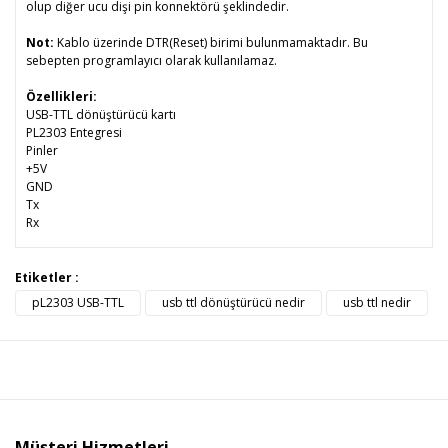
olup diğer ucu dişi pin konnektörü şeklindedir.
Not:
Kablo üzerinde DTR(Reset) birimi bulunmamaktadır. Bu
sebepten programlayıcı olarak kullanılamaz.
Özellikleri:
USB-TTL dönüştürücü kartı
PL2303 Entegresi
Pinler
+5V
GND
Tx
Rx
Bu ürünün fiyat bilgisi, resim, ürün açıklamalarında ve diğer
Etiketler :
konularda yetersiz gördüğünüz noktaları öneri formunu
pL2303 USB-TTL
usb ttl dönüştürücü nedir
usb ttl nedir
Bu ürüne ilk yorumu siz yapın!
kullanarak tarafımıza iletebilirsiniz.
Görüş ve önerileriniz için teşekkür ederiz.
Yorum Yaz
Ürün resmi kalitesiz, bozuk veya görüntülenemiyor.
Ürün açıklamasında eksik bilgiler bulunuyor.
Ürün bilgilerinde hatalar bulunuyor.
Müşteri Hizmetleri