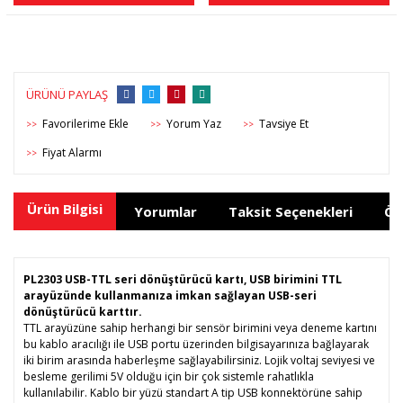
ÜRÜNÜ PAYLAŞ
Yorum Yaz
Tavsiye Et
>>
>>
>>
Fiyat Alarmı
>>
Ürün Bilgisi
Yorumlar
Taksit Seçenekleri
Ön
PL2303 USB-TTL seri dönüştürücü kartı, USB birimini TTL
arayüzünde kullanmanıza imkan sağlayan USB-seri
dönüştürücü karttır.
TTL arayüzüne sahip herhangi bir sensör birimini veya deneme kartını
bu kablo aracılığı ile USB portu üzerinden bilgisayarınıza bağlayarak
iki birim arasında haberleşme sağlayabilirsiniz. Lojik voltaj seviyesi ve
besleme gerilimi 5V olduğu için bir çok sistemle rahatlıkla
kullanılabilir. Kablo bir yüzü standart A tip USB konnektörüne sahip