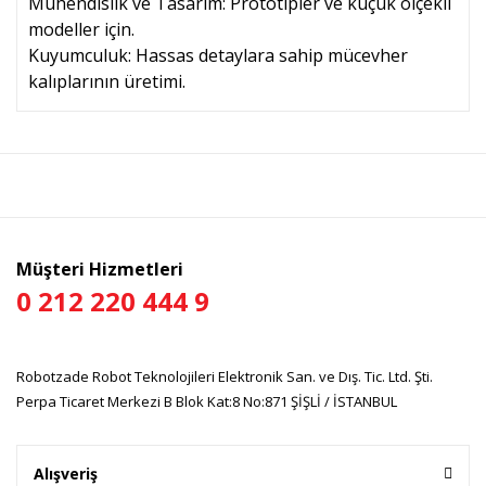
Mühendislik ve Tasarım: Prototipler ve küçük ölçekli
modeller için.
Kuyumculuk: Hassas detaylara sahip mücevher
kalıplarının üretimi.
Bu ürünün fiyat bilgisi, resim, ürün açıklamalarında ve diğer
konularda yetersiz gördüğünüz noktaları öneri formunu
Bu ürüne ilk yorumu siz yapın!
kullanarak tarafımıza iletebilirsiniz.
Görüş ve önerileriniz için teşekkür ederiz.
Yorum Yaz
Ürün resmi kalitesiz, bozuk veya görüntülenemiyor.
Müşteri Hizmetleri
Ürün açıklamasında eksik bilgiler bulunuyor.
0 212 220 444 9
Ürün bilgilerinde hatalar bulunuyor.
Ürün fiyatı diğer sitelerden daha pahalı.
Robotzade Robot Teknolojileri Elektronik San. ve Dış. Tic. Ltd. Şti.
Bu ürüne benzer farklı alternatifler olmalı.
Perpa Ticaret Merkezi B Blok Kat:8 No:871 ŞİŞLİ / İSTANBUL
Alışveriş