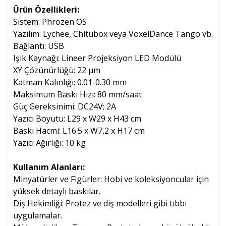
Ürün Özellikleri:
Sistem: Phrozen OS
Yazılım: Lychee, Chitubox veya VoxelDance Tango vb.
Bağlantı: USB
Işık Kaynağı: Lineer Projeksiyon LED Modülü
XY Çözünürlüğü: 22 µm
Katman Kalınlığı: 0.01-0.30 mm
Maksimum Baskı Hızı: 80 mm/saat
Güç Gereksinimi: DC24V; 2A
Yazıcı Boyutu: L29 x W29 x H43 cm
Baskı Hacmi: L16.5 x W7,2 x H17 cm
Yazıcı Ağırlığı: 10 kg
Kullanım Alanları:
Minyatürler ve Figürler: Hobi ve koleksiyoncular için
yüksek detaylı baskılar.
Diş Hekimliği: Protez ve diş modelleri gibi tıbbi
uygulamalar.