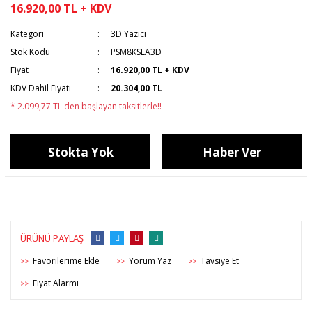
16.920,00 TL + KDV
Kategori
3D Yazıcı
Stok Kodu
PSM8KSLA3D
Fiyat
16.920,00 TL + KDV
KDV Dahil Fiyatı
20.304,00 TL
* 2.099,77 TL den başlayan taksitlerle!!
Stokta Yok
Haber Ver
ÜRÜNÜ PAYLAŞ
Yorum Yaz
Tavsiye Et
>>
>>
>>
Fiyat Alarmı
>>