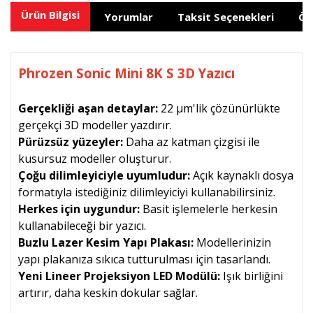
Ürün Bilgisi
Yorumlar
Taksit Seçenekleri
Ön
Phrozen Sonic Mini 8K S 3D Yazıcı
Gerçekliği aşan detaylar:
22 µm'lik çözünürlükte
gerçekçi 3D modeller yazdırır.
Pürüzsüz yüzeyler:
Daha az katman çizgisi ile
kusursuz modeller oluşturur.
Çoğu dilimleyiciyle uyumludur:
Açık kaynaklı dosya
formatıyla istediğiniz dilimleyiciyi kullanabilirsiniz.
Herkes için uygundur:
Basit işlemelerle herkesin
kullanabileceği bir yazıcı.
Buzlu Lazer Kesim Yapı Plakası:
Modellerinizin
yapı plakanıza sıkıca tutturulması için tasarlandı.
Yeni Lineer Projeksiyon LED Modülü:
Işık birliğini
artırır, daha keskin dokular sağlar.