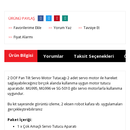
ÜRÜNÜ PAYLAŞ
Yorum Yaz
Tavsiye Et
>>
>>
>>
Fiyat Alarmı
>>
Ürün Bilgisi
Yorumlar
Taksit Seçenekleri
Ön
2 DOF Pan Tilt Servo Motor Tutacağı 2 adet servo motor ile hareket
sağlayabileceğiniz birçok alanda kullanıma uygun motor tutucu
aparatıdır.
MG995
,
MG996
ve
SG-5010
gibi servo motorlarla kullanıma
uygundur.
Bu kit sayesinde görüntü izleme, 2 eksen robot kafası vb. uygulamaları
gerçekleştirebilirsiniz
Paket İçeriği:
1 x Çok Amaçlı Servo Tutucu Aparatı