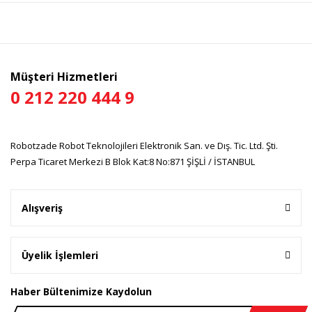
Yorum Yaz
Ürün resmi kalitesiz, bozuk veya görüntülenemiyor.
Ürün açıklamasında eksik bilgiler bulunuyor.
Ürün bilgilerinde hatalar bulunuyor.
Müşteri Hizmetleri
Ürün fiyatı diğer sitelerden daha pahalı.
0 212 220 444 9
Bu ürüne benzer farklı alternatifler olmalı.
Robotzade Robot Teknolojileri Elektronik San. ve Dış. Tic. Ltd. Şti.
Perpa Ticaret Merkezi B Blok Kat:8 No:871 ŞİŞLİ / İSTANBUL
Gönder
Alışveriş
Üyelik İşlemleri
Haber Bültenimize Kaydolun