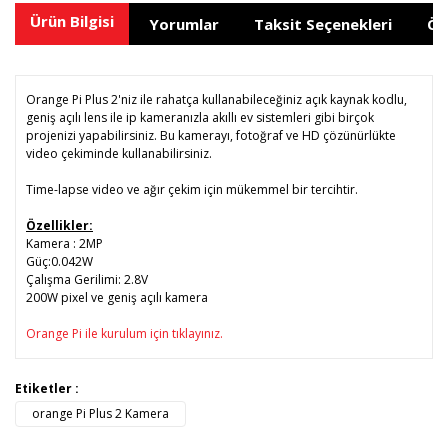
Ürün Bilgisi
Yorumlar
Taksit Seçenekleri
Ön
Orange Pi Plus 2'niz ile rahatça kullanabileceğiniz açık kaynak kodlu,
geniş açılı lens ile ip kameranızla akıllı ev sistemleri gibi birçok
projenizi yapabilirsiniz. Bu kamerayı, fotoğraf ve HD çözünürlükte
video çekiminde kullanabilirsiniz.
Time-lapse video ve ağır çekim için mükemmel bir tercihtir.
Özellikler:
Kamera : 2MP
Güç:0.042W
Çalışma Gerilimi: 2.8V
200W pixel ve geniş açılı kamera
Orange Pi ile kurulum için tıklayınız.
Bu ürünün fiyat bilgisi, resim, ürün açıklamalarında ve diğer
Etiketler :
konularda yetersiz gördüğünüz noktaları öneri formunu
orange Pi Plus 2 Kamera
Bu ürüne ilk yorumu siz yapın!
kullanarak tarafımıza iletebilirsiniz.
Görüş ve önerileriniz için teşekkür ederiz.