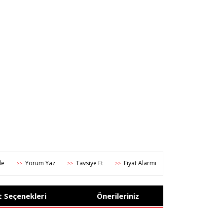
Yorum Yaz
Tavsiye Et
Fiyat Alarmı
>>
>>
>>
t Seçenekleri
Önerileriniz