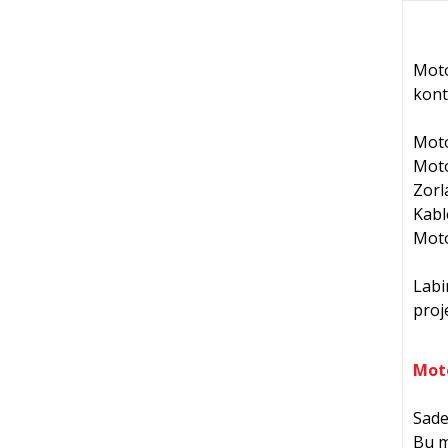
Moto
kontr
Moto
Moto
Zorl
Kabl
Moto
Labi
proj
Moto
Sade
Bu m