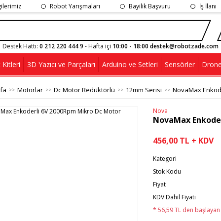
gilerimiz
Robot Yarışmaları
Bayilik Başvuru
İş İlanı
Destek Hattı:
0 212 220 444 9
- Hafta içi
10:00 - 18:00 destek@robotzade.com
Kitleri
3D Yazıcı ve Parçaları
Arduino ve Setleri
Sensörler
Drone
fa
Motorlar
Dc Motor Redüktörlü
12mm Serisi
NovaMax Enkode
Nova
NovaMax Enkoder
456,00 TL + KDV
Kategori
Stok Kodu
Fiyat
KDV Dahil Fiyatı
* 56,59 TL den başlayan t