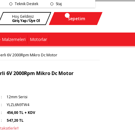
Teknik Destek
Staj
Hoş Geldiniz
Sepetim
Giriş Yap / Üye Ol
 Malzemeleri
Motorlar
rli 6V 2000Rpm Mikro Dc Motor
li 6V 2000Rpm Mikro Dc Motor
12mm Serisi
YLZL6N9TW4
456,00 TL + KDV
547,20 TL
aksitlerle!!