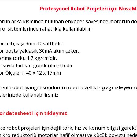
Profesyonel Robot Projeleri için NovaM
run arka kısmında bulunan enkoder sayesinde motorun dönme
ol sistemlerinde rahatlıkla kullanılabilir.
r mil çıkışı 3mm D şafttadır.
r boşta yaklaşık 30mA akım çeker.
anma torku 1.7 kg/cm'dir.
osuyla birlikte gönderilmektedir.
r Ölçüleri : 40 x 12 x 17mm
rent robot, yangın söndüren robot, özellikle
çizgi izleyen 
elerinizde kullanabilirsiniz
r datasheeti için tıklayınız.
ce robot projeleri için değil tork, hız ve konum bilgisi gerekt
ikro redüktörlü motorlar hafif olması ve küçük boyutu neden