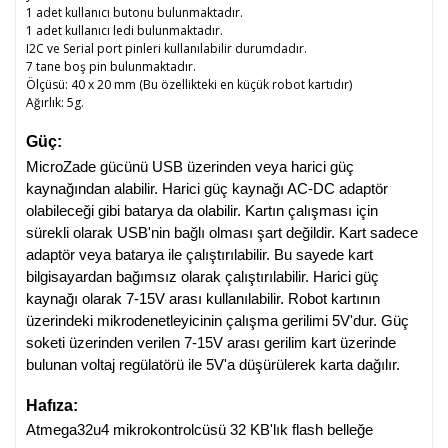
1 adet kullanıcı butonu bulunmaktadır.
1 adet kullanıcı ledi bulunmaktadır.
I2C ve Serial port pinleri kullanılabilir durumdadır.
7 tane boş pin bulunmaktadır.
Ölçüsü: 40 x 20 mm (Bu özellikteki en küçük robot kartıdır)
Ağırlık: 5g.
Güç:
MicroZade gücünü USB üzerinden veya harici güç 
kaynağından alabilir. Harici güç kaynağı AC-DC adaptör 
olabileceği gibi batarya da olabilir. Kartın çalışması için 
sürekli olarak USB'nin bağlı olması şart değildir. Kart sadece 
adaptör veya batarya ile çalıştırılabilir. Bu sayede kart 
bilgisayardan bağımsız olarak çalıştırılabilir. Harici güç 
kaynağı olarak 7-15V arası kullanılabilir. Robot kartının 
üzerindeki mikrodenetleyicinin çalışma gerilimi 5V'dur. Güç 
soketi üzerinden verilen 7-15V arası gerilim kart üzerinde 
bulunan voltaj regülatörü ile 5V'a düşürülerek karta dağılır.
Hafıza:
Atmega32u4 mikrokontrolcüsü 32 KB'lık flash belleğe 