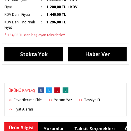
Fiyat
1.200,00 TL + KDV
KDV Dahil Fiyatı
1.440,00 TL
KDV Dahil İndirimli
1.296,00 TL
Fiyat
* 134,03 TL den başlayan taksitlerle!!
Stokta Yok
Haber Ver
ÜRÜNÜ PAYLAŞ
Yorum Yaz
Tavsiye Et
>>
>>
>>
Fiyat Alarmı
>>
Ürün Bilgisi
Yorumlar
Taksit Seçenekleri
Ön