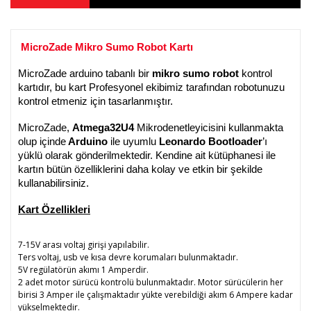
 MicroZade Mikro Sumo Robot Kartı
MicroZade arduino tabanlı bir 
mikro sumo robot
 kontrol 
kartıdır, bu kart Profesyonel ekibimiz tarafından robotunuzu 
kontrol etmeniz için tasarlanmıştır.
MicroZade, 
Atmega32U4
 Mikrodenetleyicisini kullanmakta 
olup içinde
 Arduino 
ile uyumlu 
Leonardo Bootloader
’ı 
yüklü olarak gönderilmektedir. Kendine ait kütüphanesi ile 
kartın bütün özelliklerini daha kolay ve etkin bir şekilde 
kullanabilirsiniz.
Kart Özellikleri
7-15V arası voltaj girişi yapılabilir.
Ters voltaj, usb ve kısa devre korumaları bulunmaktadır.
5V regülatörün akımı 1 Amperdir.
2 adet motor sürücü kontrolü bulunmaktadır. Motor sürücülerin her
birisi 3 Amper ile çalışmaktadır yükte verebildiği akım 6 Ampere kadar
yükselmektedir.