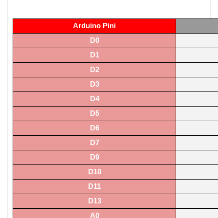
Arduino Pini
D0
D1
D2
D3
D4
D5
D6
D7
D9
D10
D11
D13
A0