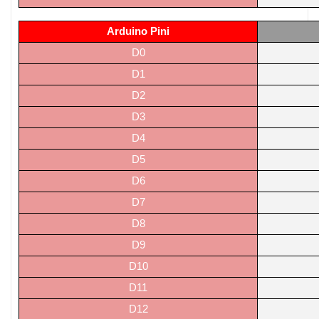
Arduino Pini
D0
D1
D2
D3
D4
D5
D6
D7
D8
D9
D10
D11
D12