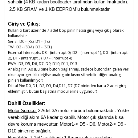
sahiptir (4 KB kadarı bootloader tarafından kullanılmaktadır). 
 2.5 KB SRAM ve 1 KB EEPROM'u bulunmaktadır.
Giriş ve Çıkış:
Kullanıcı kart üzerinde 7 adet boş pinin hepsi giriş veya çıkış olarak
kullanabilir.
Serial: D0 - (Rx), D1 - (Tx)
TWI: D2 - (SDA), D3 - (SCL)
External Interrupts: D3 - (interrupt 0), D2 - (interrupt 1), D0 - (interrupt
2), D1 - (interrupt 3), D7 - (interrupt 4)
PWM: D3, D5, D6, D7, D9, D10, D11, D13
Analog Pin: A0 (Bu pine buton bağlanmış, sadece butondan gelen veri
okunuyor gerekli değilse analog pin kısmı silinebilir, diğer analog
pinleri kullanılmıyor)
Dijital Pin: D0, D1, D2, D3, D4,D11, D7 (D7 pininden karta 2 adet giriş
eklenmiştir, bütün başlatma modüllerine uygundur)
Dahili Özellikler:
Motor Sürücü:
 2 Adet 3A motor sürücü bulunmaktadır. Yükte 
verebildiği akım 6A kadar çıkabilir. Motor çıkışlarında kısa 
devre koruma mevcuttur. Motor1-> D5 - D6, Motor2-> D9 - 
D10 pinlerine bağlıdır. 
Regülatör:
 7-15V aralığında 1 Amper çıkış verebilen 