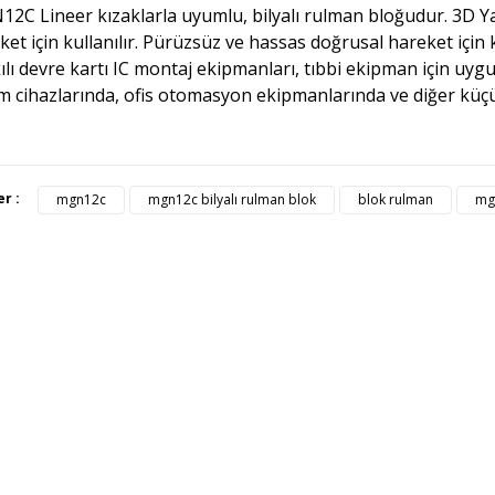
2C Lineer kızaklarla uyumlu, bilyalı rulman bloğudur. 3D Y
ket için kullanılır. Pürüzsüz ve hassas doğrusal hareket için k
ılı devre kartı IC montaj ekipmanları, tıbbi ekipman için uyg
m cihazlarında, ofis otomasyon ekipmanlarında ve diğer küçük
ürünün fiyat bilgisi, resim, ürün açıklamalarında ve diğer konularda yete
er :
mgn12c
mgn12c bilyalı rulman blok
blok rulman
mg
afımıza iletebilirsiniz.
Bu ürüne ilk yorumu siz yapı
üş ve önerileriniz için teşekkür ederiz.
Ürün resmi kalitesiz, bozuk veya görüntülenemiyor.
Yorum Yaz
Ürün açıklamasında eksik bilgiler bulunuyor.
Ürün bilgilerinde hatalar bulunuyor.
Ürün fiyatı diğer sitelerden daha pahalı.
Bu ürüne benzer farklı alternatifler olmalı.