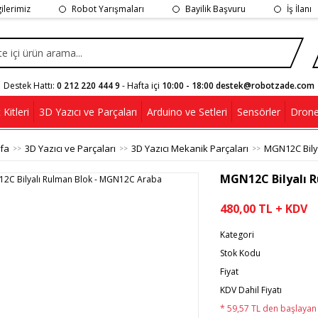
gilerimiz
Robot Yarışmaları
Bayilik Başvuru
İş İlanı
Destek Hattı:
0 212 220 444 9
- Hafta içi
10:00 - 18:00 destek@robotzade.com
Kitleri
3D Yazıcı ve Parçaları
Arduino ve Setleri
Sensörler
Drone
fa
3D Yazıcı ve Parçaları
3D Yazıcı Mekanik Parçaları
MGN12C Bily
MGN12C Bilyalı 
480,00 TL + KDV
Kategori
Stok Kodu
Fiyat
KDV Dahil Fiyatı
* 59,57 TL den başlayan t