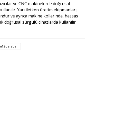
azıcılar ve CNC makinelerde doğrusal
ullanılır. Yarı iletken üretim ekipmanları,
undur ve ayrıca makine kollarında, hassas
 doğrusal sürgülü cihazlarda kullanılır.
rsiz gördüğünüz noktaları öneri formunu kullanarak
n12c araba
n!