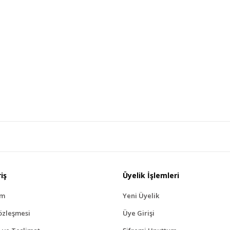
Gönder
iş
Üyelik İşlemleri
ım
Yeni Üyelik
özleşmesi
Üye Girişi