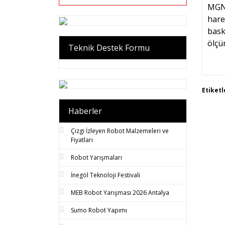
MGN1
hare
bask
ölçü
Teknik Destek Formu
Bu 
Etiketl
tar
Gör
Haberler
Çizgi İzleyen Robot Malzemeleri ve
Fiyatları
Robot Yarışmaları
İnegöl Teknoloji Festivali
MEB Robot Yarışması 2026 Antalya
Sumo Robot Yapımı