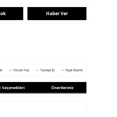
Yok
Haber Ver
Yorum Yaz
Tavsiye Et
Fiyat Alarmı
>>
>>
>>
t Seçenekleri
Önerileriniz