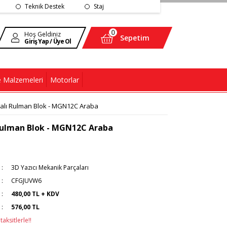
Teknik Destek
Staj
0
Hoş Geldiniz
Sepetim
Giriş Yap / Üye Ol
 Malzemeleri
Motorlar
alı Rulman Blok - MGN12C Araba
Rulman Blok - MGN12C Araba
3D Yazıcı Mekanik Parçaları
CFGJUVW6
480,00 TL + KDV
576,00 TL
aksitlerle!!