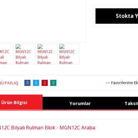
Stokta 
Ü PAYLAŞ
>>
Ürün Bilgisi
Yorumlar
Taksi
2C Bilyalı Rulman Blok - MGN12C Araba