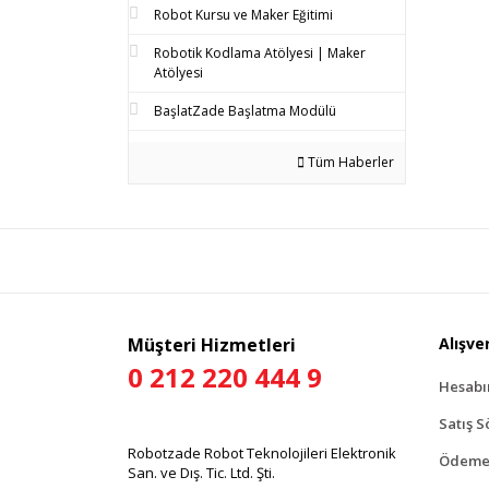
Robot Kursu ve Maker Eğitimi
Robotik Kodlama Atölyesi | Maker
Atölyesi
BaşlatZade Başlatma Modülü
Tüm Haberler
Müşteri Hizmetleri
Alışver
0 212 220 444 9
Hesab
Satış S
Robotzade Robot Teknolojileri Elektronik
Ödeme 
San. ve Dış. Tic. Ltd. Şti.