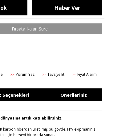
Yok
Haber Ver
Yorum Yaz
Tavsiye Et
Fiyat Alarmı
>>
>>
>>
t Seçenekleri
Önerileriniz
dünyasına artık katılabilirsiniz.
da 3K karbon fiberden üretilmiş bu gövde, FPV ekipmanınız
ajı için herşeyi bir arada sunar.