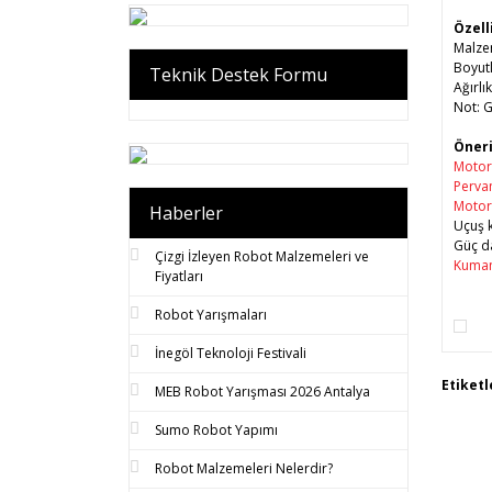
Özell
Malze
Boyutl
Teknik Destek Formu
Ağırlı
Not: G
Öneri
Motor 
Pervan
Motor 
Haberler
Uçuş k
Güç da
Çizgi İzleyen Robot Malzemeleri ve
Kuman
Fiyatları
Robot Yarışmaları
İnegöl Teknoloji Festivali
Bu 
Etiketl
MEB Robot Yarışması 2026 Antalya
tar
Gör
Sumo Robot Yapımı
Robot Malzemeleri Nelerdir?