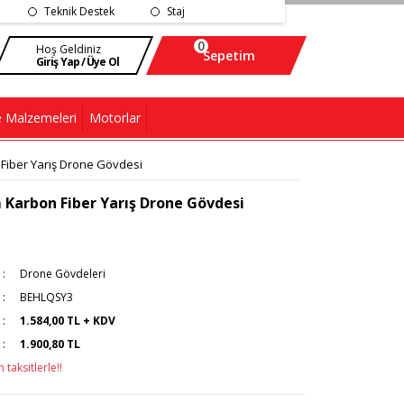
Teknik Destek
Staj
0
Hoş Geldiniz
Sepetim
Giriş Yap / Üye Ol
 Malzemeleri
Motorlar
Fiber Yarış Drone Gövdesi
Karbon Fiber Yarış Drone Gövdesi
Drone Gövdeleri
BEHLQSY3
1.584,00 TL + KDV
1.900,80 TL
taksitlerle!!