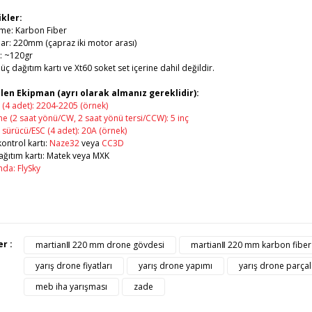
ikler:
me: Karbon Fiber
ar: 220mm (çapraz iki motor arası)
k: ~120gr
üç dağıtım kartı ve Xt60 soket set içerine dahil değildir.
len Ekipman (ayrı olarak almanız gereklidir):
(4 adet): 2204-2205 (örnek)
e (2 saat yönü/CW, 2 saat yönü tersi/CCW): 5 inç
sürücü/ESC (4 adet): 20A (örnek)
ontrol kartı:
Naze32
veya
CC3D
ğıtım kartı: Matek veya MXK
da: FlySky
ürünün fiyat bilgisi, resim, ürün açıklamalarında ve diğer konularda yete
er :
martianⅡ 220 mm drone gövdesi
martianⅡ 220 mm karbon fiber
afımıza iletebilirsiniz.
Bu ürüne ilk yorumu siz yapı
yarış drone fiyatları
yarış drone yapımı
yarış drone parçal
üş ve önerileriniz için teşekkür ederiz.
meb iha yarışması
zade
Ürün resmi kalitesiz, bozuk veya görüntülenemiyor.
Yorum Yaz