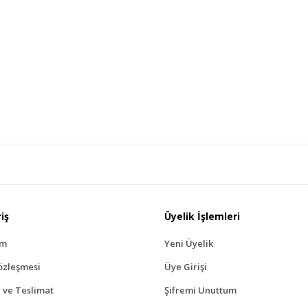
Ürün açıklamasında eksik bilgiler bulunuyor.
Ürün bilgilerinde hatalar bulunuyor.
Ürün fiyatı diğer sitelerden daha pahalı.
Bu ürüne benzer farklı alternatifler olmalı.
Gönder
iş
Üyelik İşlemleri
ım
Yeni Üyelik
özleşmesi
Üye Girişi
ve Teslimat
Şifremi Unuttum