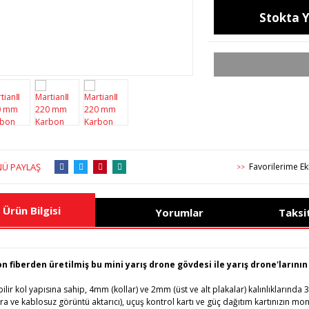
Stokta 
Ü PAYLAŞ
>>
Ürün Bilgisi
Yorumlar
Taksi
n fiberden üretilmiş bu mini yarış drone gövdesi ile yarış drone'larının 
bilir kol yapısına sahip, 4mm (kollar) ve 2mm (üst ve alt plakalar) kalınlıkların
a ve kablosuz görüntü aktarıcı), uçuş kontrol kartı ve güç dağıtım kartınızın mont