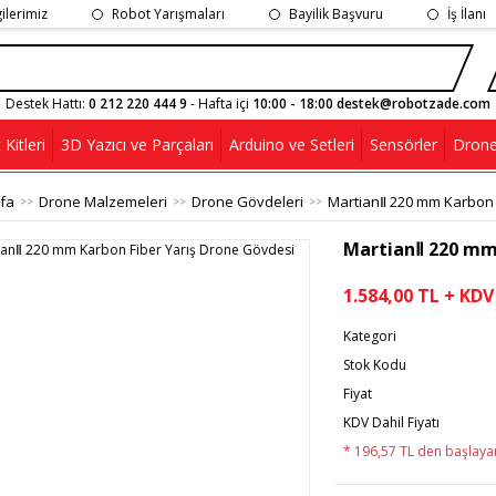
gilerimiz
Robot Yarışmaları
Bayilik Başvuru
İş İlanı
Destek Hattı:
0 212 220 444 9
- Hafta içi
10:00 - 18:00 destek@robotzade.com
Kitleri
3D Yazıcı ve Parçaları
Arduino ve Setleri
Sensörler
Drone
fa
Drone Malzemeleri
Drone Gövdeleri
MartianⅡ 220 mm Karbon 
MartianⅡ 220 mm 
1.584,00 TL + KDV
Kategori
Stok Kodu
Fiyat
KDV Dahil Fiyatı
* 196,57 TL den başlayan 