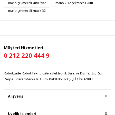
mano çekmeceli kutu fiyat
mano k-32 çekmeceli kutu
Yorum Yaz
Ürün resmi kalitesiz, bozuk veya görüntülenemiyor.
mano çekmeceli kutu k-32
Ürün açıklamasında eksik bilgiler bulunuyor.
Ürün bilgilerinde hatalar bulunuyor.
Ürün fiyatı diğer sitelerden daha pahalı.
Bu ürüne benzer farklı alternatifler olmalı.
Müşteri Hizmetleri
0 212 220 444 9
Gönder
Robotzade Robot Teknolojileri Elektronik San. ve Dış. Tic. Ltd. Şti.
Perpa Ticaret Merkezi B Blok Kat:8 No:871 ŞİŞLİ / İSTANBUL
Alışveriş
Üyelik İşlemleri