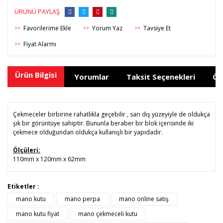
ÜRÜNÜ PAYLAŞ
Yorum Yaz
Tavsiye Et
>>
>>
>>
Fiyat Alarmı
>>
Ürün Bilgisi
Yorumlar
Taksit Seçenekleri
Ön
Çekmeceler birbirine rahatlıkla geçebilir , sarı dış yüzeyiyle de oldukça
şık bir görüntüye sahiptir. Bununla beraber bir blok içerisinde iki
çekmece olduğundan oldukça kullanışlı bir yapıdadır.
Ölçüleri:
110mm x 120mm x 62mm
Bu ürünün fiyat bilgisi, resim, ürün açıklamalarında ve diğer
Etiketler :
konularda yetersiz gördüğünüz noktaları öneri formunu
mano kutu
mano perpa
mano online satış
Bu ürüne ilk yorumu siz yapın!
kullanarak tarafımıza iletebilirsiniz.
Görüş ve önerileriniz için teşekkür ederiz.
mano kutu fiyat
mano çekmeceli kutu