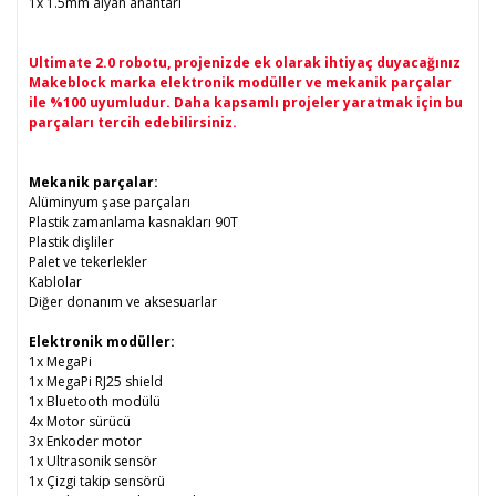
1x 1.5mm alyan anahtarı
Ultimate 2.0 robotu, projenizde ek olarak ihtiyaç duyacağınız
Makeblock marka elektronik modüller ve mekanik parçalar
ile %100 uyumludur. Daha kapsamlı projeler yaratmak için bu
parçaları tercih edebilirsiniz.
Mekanik parçalar:
Alüminyum şase parçaları
Plastik zamanlama kasnakları 90T
Plastik dişliler
Palet ve tekerlekler
Kablolar
Diğer donanım ve aksesuarlar
Elektronik modüller:
1x MegaPi
1x MegaPi RJ25 shield
1x Bluetooth modülü
4x Motor sürücü
3x Enkoder motor
1x Ultrasonik sensör
1x Çizgi takip sensörü