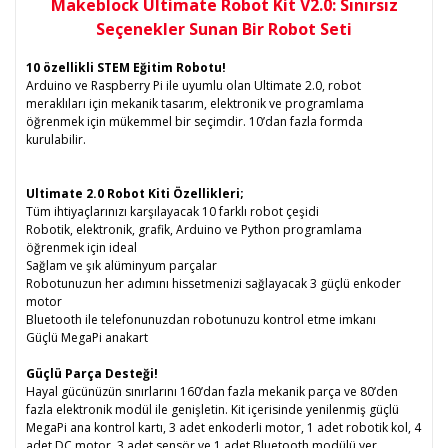
Makeblock Ultimate Robot Kit V2.0: Sınırsız
Seçenekler Sunan Bir Robot Seti
10 özellikli STEM Eğitim Robotu!
Arduino ve Raspberry Pi ile uyumlu olan Ultimate 2.0, robot
meraklıları için mekanik tasarım, elektronik ve programlama
öğrenmek için mükemmel bir seçimdir. 10’dan fazla formda
kurulabilir.
Ultimate 2.0 Robot Kiti Özellikleri;
Tüm ihtiyaçlarınızı karşılayacak 10 farklı robot çeşidi
Robotik, elektronik, grafik, Arduino ve Python programlama
öğrenmek için ideal
Sağlam ve şık alüminyum parçalar
Robotunuzun her adımını hissetmenizi sağlayacak 3 güçlü enkoder
motor
Bluetooth ile telefonunuzdan robotunuzu kontrol etme imkanı
Güçlü MegaPi anakart
Güçlü Parça Desteği!
Hayal gücünüzün sınırlarını 160’dan fazla mekanik parça ve 80’den
fazla elektronik modül ile genişletin. Kit içerisinde yenilenmiş güçlü
MegaPi ana kontrol kartı, 3 adet enkoderli motor, 1 adet robotik kol, 4
adet DC motor, 3 adet sensör ve 1 adet Bluetooth modülü yer