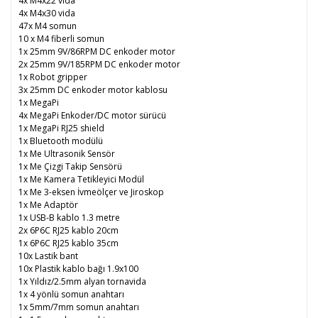
4x M4x22 vida
4x M4x30 vida
47x M4 somun
10 x M4 fiberli somun
1x 25mm 9V/86RPM DC enkoder motor
2x 25mm 9V/185RPM DC enkoder motor
1x Robot gripper
3x 25mm DC enkoder motor kablosu
1x MegaPi
4x MegaPi Enkoder/DC motor sürücü
1x MegaPi RJ25 shield
1x Bluetooth modülü
1x Me Ultrasonik Sensör
1x Me Çizgi Takip Sensörü
1x Me Kamera Tetikleyici Modül
1x Me 3-eksen İvmeölçer ve Jiroskop
1x Me Adaptör
1x USB-B kablo 1.3 metre
2x 6P6C RJ25 kablo 20cm
1x 6P6C RJ25 kablo 35cm
10x Lastik bant
10x Plastik kablo bağı 1.9x100
1x Yıldız/2.5mm alyan tornavida
1x 4 yönlü somun anahtarı
1x 5mm/7mm somun anahtarı