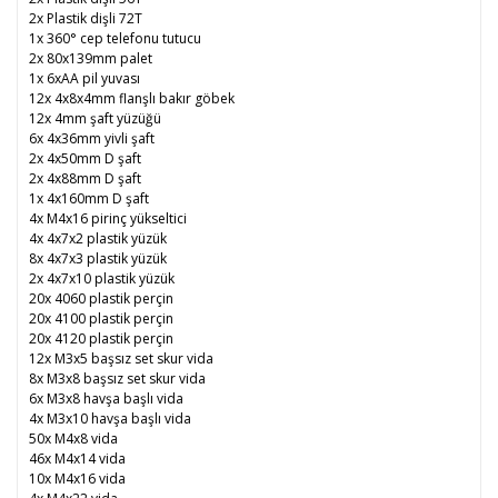
2x Plastik dişli 72T
1x 360° cep telefonu tutucu
2x 80x139mm palet
1x 6xAA pil yuvası
12x 4x8x4mm flanşlı bakır göbek
12x 4mm şaft yüzüğü
6x 4x36mm yivli şaft
2x 4x50mm D şaft
2x 4x88mm D şaft
1x 4x160mm D şaft
4x M4x16 pirinç yükseltici
4x 4x7x2 plastik yüzük
8x 4x7x3 plastik yüzük
2x 4x7x10 plastik yüzük
20x 4060 plastik perçin
20x 4100 plastik perçin
20x 4120 plastik perçin
12x M3x5 başsız set skur vida
8x M3x8 başsız set skur vida
6x M3x8 havşa başlı vida
4x M3x10 havşa başlı vida
50x M4x8 vida
46x M4x14 vida
10x M4x16 vida