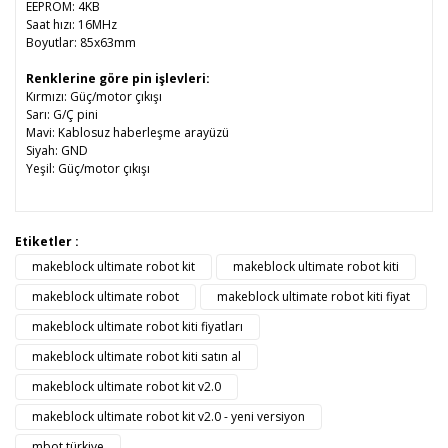
EEPROM: 4KB
Saat hızı: 16MHz
Boyutlar: 85x63mm
Renklerine göre pin işlevleri:
Kırmızı: Güç/motor çıkışı
Sarı: G/Ç pini
Mavi: Kablosuz haberleşme arayüzü
Siyah: GND
Yeşil: Güç/motor çıkışı
Bu ürünün fiyat bilgisi, resim, ürün açıklamalarında ve diğer
Etiketler :
konularda yetersiz gördüğünüz noktaları öneri formunu
makeblock ultimate robot kit
makeblock ultimate robot kiti
Bu ürüne ilk yorumu siz yapın!
kullanarak tarafımıza iletebilirsiniz.
Görüş ve önerileriniz için teşekkür ederiz.
makeblock ultimate robot
makeblock ultimate robot kiti fiyat
makeblock ultimate robot kiti fiyatları
Yorum Yaz
Ürün resmi kalitesiz, bozuk veya görüntülenemiyor.
makeblock ultimate robot kiti satın al
Ürün açıklamasında eksik bilgiler bulunuyor.
makeblock ultimate robot kit v2.0
Ürün bilgilerinde hatalar bulunuyor.
makeblock ultimate robot kit v2.0 - yeni versiyon
Ürün fiyatı diğer sitelerden daha pahalı.
mbot türkiye