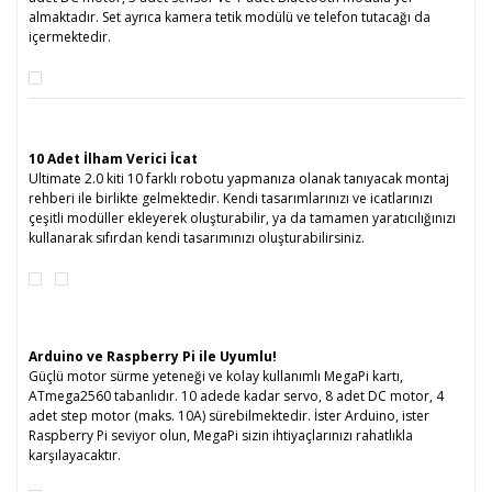
almaktadır. Set ayrıca kamera tetik modülü ve telefon tutacağı da
içermektedir.
10 Adet İlham Verici İcat
Ultimate 2.0 kiti 10 farklı robotu yapmanıza olanak tanıyacak montaj
rehberi ile birlikte gelmektedir. Kendi tasarımlarınızı ve icatlarınızı
çeşitli modüller ekleyerek oluşturabilir, ya da tamamen yaratıcılığınızı
kullanarak sıfırdan kendi tasarımınızı oluşturabilirsiniz.
Arduino ve Raspberry Pi ile Uyumlu!
Güçlü motor sürme yeteneği ve kolay kullanımlı MegaPi kartı,
ATmega2560 tabanlıdır. 10 adede kadar servo, 8 adet DC motor, 4
adet step motor (maks. 10A) sürebilmektedir. İster Arduino, ister
Raspberry Pi seviyor olun, MegaPi sizin ihtiyaçlarınızı rahatlıkla
karşılayacaktır.