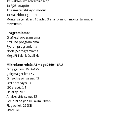
1x 3-eksen ivmeölçer/jiroskop
1x RJ25 adaptör
1x Kamera tetikleyici modül
1x Makeblock gripper
Montaj seçenekleri: 10 adet, 3 ana form için montaj talimatları
mevcuttur.
Programlama:
Grafiksel programlama
Arduino programlama
Python programlama
Node JS programlama
MegaPi Teknik Özellikleri
Mikrokontrolcü: ATmega2560-16AU
Giriş gerilimi: DC 6-12V
Çalışma gerilimi: 5V
Giriş/çıkış pin sayısı: 43
Seri port sayısı: 3
I2C arayüzü: 1
SPI arayüzü: 1
Analog giriş sayısı: 15
G/Ç pini başına DC akım: 20mA
Flaş bellek: 256KB
SRAM: 8KB