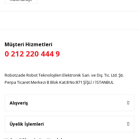
Bu ürüne benzer farklı alternatifler olmalı.
Müşteri Hizmetleri
Gönder
0 212 220 444 9
Robotzade Robot Teknolojileri Elektronik San. ve Dış. Tic. Ltd. Şti.
Perpa Ticaret Merkezi B Blok Kat:8 No:871 ŞİŞLİ / İSTANBUL
Alışveriş
Üyelik İşlemleri