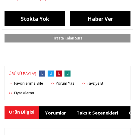
Stokta Yok
Haber Ver
ÜRÜNÜ PAYLAŞ
Yorum Yaz
Tavsiye Et
>>
>>
>>
Fiyat Alarmı
>>
Ürün Bilgisi
Yorumlar
Taksit Seçenekleri
Ön