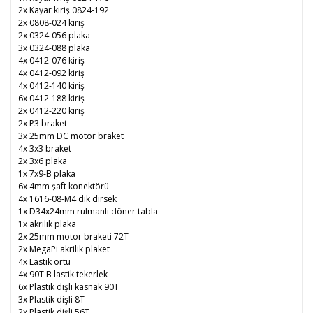
2x Kayar kiriş 0824-192
2x 0808-024 kiriş
2x 0324-056 plaka
3x 0324-088 plaka
4x 0412-076 kiriş
4x 0412-092 kiriş
4x 0412-140 kiriş
6x 0412-188 kiriş
2x 0412-220 kiriş
2x P3 braket
3x 25mm DC motor braket
4x 3x3 braket
2x 3x6 plaka
1x 7x9-B plaka
6x 4mm şaft konektörü
4x 1616-08-M4 dik dirsek
1x D34x24mm rulmanlı döner tabla
1x akrilik plaka
2x 25mm motor braketi 72T
2x MegaPi akrilik plaket
4x Lastik örtü
4x 90T B lastik tekerlek
6x Plastik dişli kasnak 90T
3x Plastik dişli 8T
2x Plastik dişli 56T