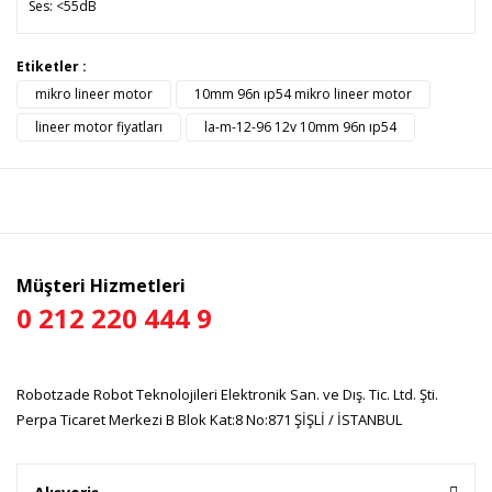
Ses: <55dB
Bu ürünün fiyat bilgisi, resim, ürün açıklamalarında ve diğer
Etiketler :
konularda yetersiz gördüğünüz noktaları öneri formunu
mikro lineer motor
10mm 96n ıp54 mikro lineer motor
Bu ürüne ilk yorumu siz yapın!
kullanarak tarafımıza iletebilirsiniz.
Görüş ve önerileriniz için teşekkür ederiz.
lineer motor fiyatları
la-m-12-96 12v 10mm 96n ıp54
Yorum Yaz
Ürün resmi kalitesiz, bozuk veya görüntülenemiyor.
Ürün açıklamasında eksik bilgiler bulunuyor.
Ürün bilgilerinde hatalar bulunuyor.
Ürün fiyatı diğer sitelerden daha pahalı.
Müşteri Hizmetleri
Bu ürüne benzer farklı alternatifler olmalı.
0 212 220 444 9
Robotzade Robot Teknolojileri Elektronik San. ve Dış. Tic. Ltd. Şti.
Perpa Ticaret Merkezi B Blok Kat:8 No:871 ŞİŞLİ / İSTANBUL
Gönder