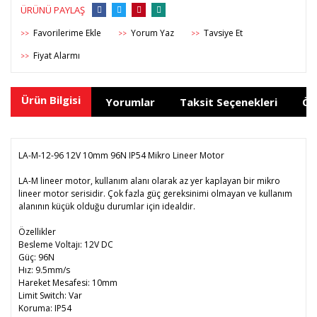
ÜRÜNÜ PAYLAŞ
Yorum Yaz
Tavsiye Et
>>
>>
>>
Fiyat Alarmı
>>
Ürün Bilgisi
Yorumlar
Taksit Seçenekleri
Ön
LA-M-12-96 12V 10mm 96N IP54 Mikro Lineer Motor
LA-M lineer motor, kullanım alanı olarak az yer kaplayan bir mikro
lineer motor serisidir. Çok fazla güç gereksinimi olmayan ve kullanım
alanının küçük olduğu durumlar için idealdir.
Özellikler
Besleme Voltajı: 12V DC
Güç: 96N
Hız: 9.5mm/s
Hareket Mesafesi: 10mm
Limit Switch: Var
Koruma: IP54