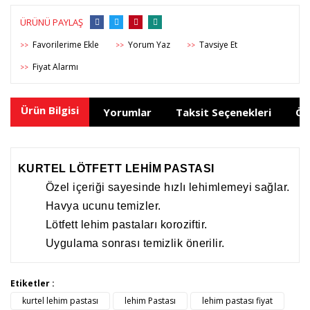
ÜRÜNÜ PAYLAŞ
Yorum Yaz
Tavsiye Et
>>
>>
>>
Fiyat Alarmı
>>
Ürün Bilgisi
Yorumlar
Taksit Seçenekleri
Ön
KURTEL LÖTFETT LEHİM PASTASI
Özel içeriği sayesinde hızlı lehimlemeyi sağlar.
Havya ucunu temizler.
Lötfett lehim pastaları koroziftir.
Uygulama sonrası temizlik önerilir.
Bu ürünün fiyat bilgisi, resim, ürün açıklamalarında ve diğer
Etiketler :
konularda yetersiz gördüğünüz noktaları öneri formunu
kurtel lehim pastası
lehim Pastası
lehim pastası fiyat
Bu ürüne ilk yorumu siz yapın!
kullanarak tarafımıza iletebilirsiniz.