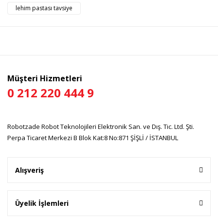
Görüş ve önerileriniz için teşekkür ederiz.
lehim pastası tavsiye
Yorum Yaz
Ürün resmi kalitesiz, bozuk veya görüntülenemiyor.
Ürün açıklamasında eksik bilgiler bulunuyor.
Ürün bilgilerinde hatalar bulunuyor.
Ürün fiyatı diğer sitelerden daha pahalı.
Müşteri Hizmetleri
Bu ürüne benzer farklı alternatifler olmalı.
0 212 220 444 9
Robotzade Robot Teknolojileri Elektronik San. ve Dış. Tic. Ltd. Şti.
Perpa Ticaret Merkezi B Blok Kat:8 No:871 ŞİŞLİ / İSTANBUL
Gönder
Alışveriş
Üyelik İşlemleri