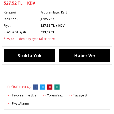
527,52 TL + KDV
Kategori
Programlayıcı Kart
Stok Kodu
JLNVZ257
Fiyat
527,52 TL + KDV
KDV Dahil Fiyatı
633,02 TL
* 65,47 TL den başlayan taksitlerle!!
Stokta Yok
Haber Ver
ÜRÜNÜ PAYLAŞ
Yorum Yaz
Tavsiye Et
>>
>>
>>
Fiyat Alarmı
>>