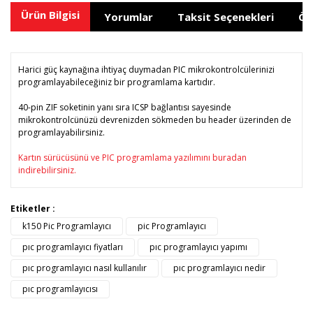
Ürün Bilgisi
Yorumlar
Taksit Seçenekleri
Ön
Harici güç kaynağına ihtiyaç duymadan PIC mikrokontrolcülerinizi
programlayabileceğiniz bir programlama kartıdır.
40-pin ZIF soketinin yanı sıra ICSP bağlantısı sayesinde
mikrokontrolcünüzü devrenizden sökmeden bu header üzerinden de
programlayabilirsiniz.
Kartın sürücüsünü ve PIC programlama yazılımını buradan
indirebilirsiniz.
Bu ürünün fiyat bilgisi, resim, ürün açıklamalarında ve diğer
Etiketler :
konularda yetersiz gördüğünüz noktaları öneri formunu
k150 Pic Programlayıcı
pic Programlayıcı
Bu ürüne ilk yorumu siz yapın!
kullanarak tarafımıza iletebilirsiniz.
Görüş ve önerileriniz için teşekkür ederiz.
pıc programlayıcı fiyatları
pıc programlayıcı yapımı
pıc programlayıcı nasıl kullanılır
pıc programlayıcı nedir
Yorum Yaz
Ürün resmi kalitesiz, bozuk veya görüntülenemiyor.
pıc programlayıcısı
Ürün açıklamasında eksik bilgiler bulunuyor.