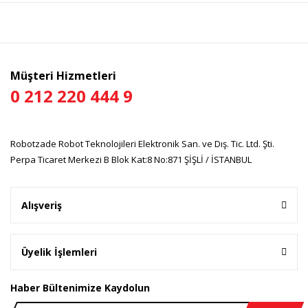
Ürün bilgilerinde hatalar bulunuyor.
Ürün fiyatı diğer sitelerden daha pahalı.
Bu ürüne benzer farklı alternatifler olmalı.
Müşteri Hizmetleri
0 212 220 444 9
Gönder
Robotzade Robot Teknolojileri Elektronik San. ve Dış. Tic. Ltd. Şti.
Perpa Ticaret Merkezi B Blok Kat:8 No:871 ŞİŞLİ / İSTANBUL
Alışveriş
Üyelik İşlemleri
Haber Bültenimize Kaydolun