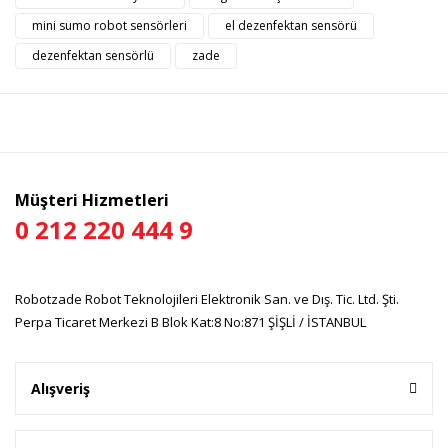
Ürün resmi kalitesiz, bozuk veya görüntülenemiyor.
mini sumo robot sensörleri
el dezenfektan sensörü
Ürün açıklamasında eksik bilgiler bulunuyor.
dezenfektan sensörlü
zade
Ürün bilgilerinde hatalar bulunuyor.
Ürün fiyatı diğer sitelerden daha pahalı.
Bu ürüne benzer farklı alternatifler olmalı.
Müşteri Hizmetleri
0 212 220 444 9
Gönder
Robotzade Robot Teknolojileri Elektronik San. ve Dış. Tic. Ltd. Şti.
Perpa Ticaret Merkezi B Blok Kat:8 No:871 ŞİŞLİ / İSTANBUL
Alışveriş