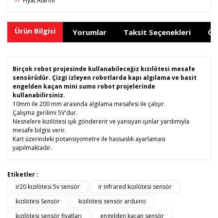
Fiyat Alarmı
>>
Ürün Bilgisi
Yorumlar
Taksit Seçenekleri
Ön
Birçok robot projesinde kullanabileceğiz kızılötesi mesafe
sensörüdür. Çizgi izleyen robotlarda kapı algılama ve basit
engelden kaçan mini sumo robot projelerinde
kullanabilirsiniz.
10mm ile 200 mm arasında algılama mesafesi ile çalışır.
Çalışma gerilimi 5V'dur.
Nesnelere kızılötesi ışık göndererir ve yansıyan ışınlar yardımıyla
mesafe bilgisi verir.
Kart üzerindeki potansiyometre ile hassaslık ayarlaması
yapılmaktadır.
Bu ürünün fiyat bilgisi, resim, ürün açıklamalarında ve diğer
Etiketler :
konularda yetersiz gördüğünüz noktaları öneri formunu
ır20 kızılötesi 5v sensör
ir infrared kızılötesi sensör
Bu ürüne ilk yorumu siz yapın!
kullanarak tarafımıza iletebilirsiniz.
Görüş ve önerileriniz için teşekkür ederiz.
kızılötesi Sensör
kızılötesi sensör arduino
kızılötesi sensör fiyatları
engelden kaçan sensör
Yorum Yaz