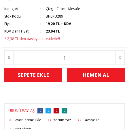
Kategori
Çizgi - Cisim - Mesafe
Stok Kodu
BHLRU289
Fiyat
19,20 TL + KDV
KDV Dahil Fiyatı
23,04 TL
* 2,38 TL den başlayan taksitlerle!!
SEPETE EKLE
HEMEN AL
ÜRÜNÜ PAYLAŞ
Yorum Yaz
Tavsiye Et
>>
>>
>>