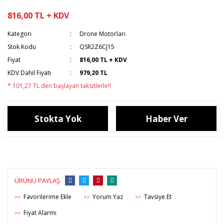
816,00 TL + KDV
Kategori
Drone Motorları
Stok Kodu
QSR2Z6CJ15
Fiyat
816,00 TL + KDV
KDV Dahil Fiyatı
979,20 TL
* 101,27 TL den başlayan taksitlerle!!
Stokta Yok
Haber Ver
ÜRÜNÜ PAYLAŞ
Yorum Yaz
Tavsiye Et
>>
>>
>>
Fiyat Alarmı
>>