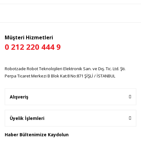
Ürün bilgilerinde hatalar bulunuyor.
Ürün fiyatı diğer sitelerden daha pahalı.
Bu ürüne benzer farklı alternatifler olmalı.
Müşteri Hizmetleri
0 212 220 444 9
Gönder
Robotzade Robot Teknolojileri Elektronik San. ve Dış. Tic. Ltd. Şti.
Perpa Ticaret Merkezi B Blok Kat:8 No:871 ŞİŞLİ / İSTANBUL
Alışveriş
Üyelik İşlemleri
Haber Bültenimize Kaydolun