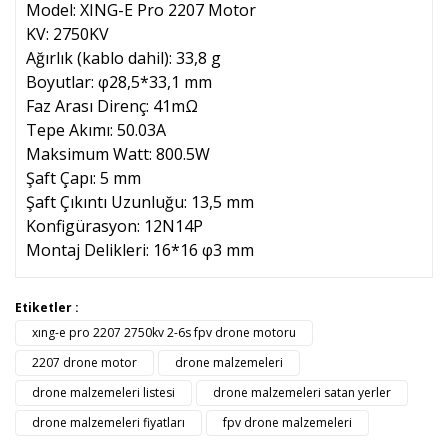
Model: XING-E Pro 2207 Motor
KV: 2750KV
Ağırlık (kablo dahil): 33,8 g
Boyutlar: φ28,5*33,1 mm
Faz Arası Direnç: 41mΩ
Tepe Akımı: 50.03A
Maksimum Watt: 800.5W
Şaft Çapı: 5 mm
Şaft Çıkıntı Uzunluğu: 13,5 mm
Konfigürasyon: 12N14P
Montaj Delikleri: 16*16 φ3 mm
Bu ürünün fiyat bilgisi, resim, ürün açıklamalarında ve diğer
Etiketler :
konularda yetersiz gördüğünüz noktaları öneri formunu
xıng-e pro 2207 2750kv 2-6s fpv drone motoru
Bu ürüne ilk yorumu siz yapın!
kullanarak tarafımıza iletebilirsiniz.
Görüş ve önerileriniz için teşekkür ederiz.
2207 drone motor
drone malzemeleri
drone malzemeleri listesi
drone malzemeleri satan yerler
Yorum Yaz
Ürün resmi kalitesiz, bozuk veya görüntülenemiyor.
drone malzemeleri fiyatları
fpv drone malzemeleri
Ürün açıklamasında eksik bilgiler bulunuyor.