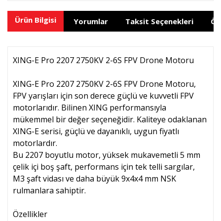
Ürün Bilgisi
Yorumlar
Taksit Seçenekleri
Ön
XING-E Pro 2207 2750KV 2-6S FPV Drone Motoru
XING-E Pro 2207 2750KV 2-6S FPV Drone Motoru,
FPV yarışları için son derece güçlü ve kuvvetli FPV
motorlarıdır. Bilinen XING performansıyla
mükemmel bir değer seçeneğidir. Kaliteye odaklanan
XING-E serisi, güçlü ve dayanıklı, uygun fiyatlı
motorlardır.
Bu 2207 boyutlu motor, yüksek mukavemetli 5 mm
çelik içi boş şaft, performans için tek telli sargılar,
M3 şaft vidası ve daha büyük 9x4x4 mm NSK
rulmanlara sahiptir.
Özellikler