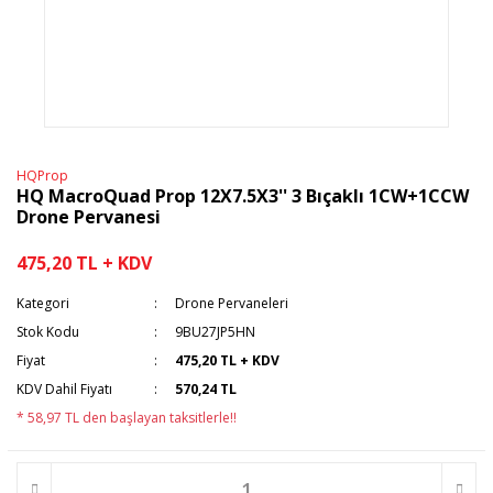
HQProp
HQ MacroQuad Prop 12X7.5X3'' 3 Bıçaklı 1CW+1CCW
Drone Pervanesi
475,20 TL + KDV
Kategori
Drone Pervaneleri
Stok Kodu
9BU27JP5HN
Fiyat
475,20 TL + KDV
KDV Dahil Fiyatı
570,24 TL
* 58,97 TL den başlayan taksitlerle!!