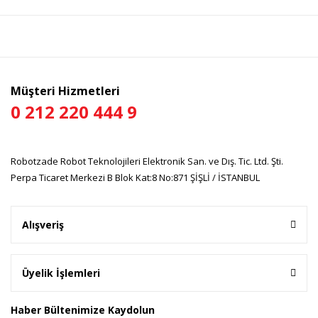
Görüş ve önerileriniz için teşekkür ederiz.
Yorum Yaz
Ürün resmi kalitesiz, bozuk veya görüntülenemiyor.
Ürün açıklamasında eksik bilgiler bulunuyor.
Ürün bilgilerinde hatalar bulunuyor.
Müşteri Hizmetleri
Ürün fiyatı diğer sitelerden daha pahalı.
0 212 220 444 9
Bu ürüne benzer farklı alternatifler olmalı.
Robotzade Robot Teknolojileri Elektronik San. ve Dış. Tic. Ltd. Şti.
Perpa Ticaret Merkezi B Blok Kat:8 No:871 ŞİŞLİ / İSTANBUL
Gönder
Alışveriş
Üyelik İşlemleri
Haber Bültenimize Kaydolun