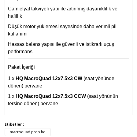
Cam elyaf takviyeli yapı ile artırılmış dayanıklılık ve
hafiflik
Düşük motor yüklemesi sayesinde daha verimli pil
kullanımı
Hassas balans yapısı ile güvenli ve istikrarlı uçuş
performansı
Paket İçeriği
1 x
HQ MacroQuad 12x7.5x3 CW
(saat yönünde
dönen) pervane
1 x
HQ MacroQuad 12x7.5x3 CCW
(saat yönünün
tersine dönen) pervane
Bu ürünün fiyat bilgisi, resim, ürün açıklamalarında ve diğer
Etiketler :
konularda yetersiz gördüğünüz noktaları öneri formunu
macroquad prop hq
Bu ürüne ilk yorumu siz yapın!
kullanarak tarafımıza iletebilirsiniz.