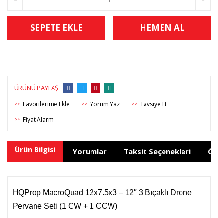
SEPETE EKLE
HEMEN AL
ÜRÜNÜ PAYLAŞ
Yorum Yaz
Tavsiye Et
>>
>>
>>
Fiyat Alarmı
>>
Ürün Bilgisi
Yorumlar
Taksit Seçenekleri
Ön
HQProp
MacroQuad 12x7.5x3 – 12″ 3 Bıçaklı Drone
Pervane Seti (1 CW + 1 CCW)