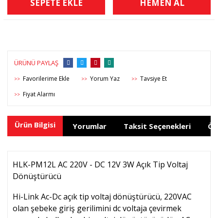
SEPETE EKLE
HEMEN AL
ÜRÜNÜ PAYLAŞ
Yorum Yaz
Tavsiye Et
>>
>>
>>
Fiyat Alarmı
>>
Ürün Bilgisi
Yorumlar
Taksit Seçenekleri
Ön
HLK-PM12L AC 220V - DC 12V 3W Açık Tip Voltaj
Dönüştürücü
Hi-Link Ac-Dc açık tip voltaj dönüştürücü, 220VAC
olan şebeke giriş gerilimini dc voltaja çevirmek