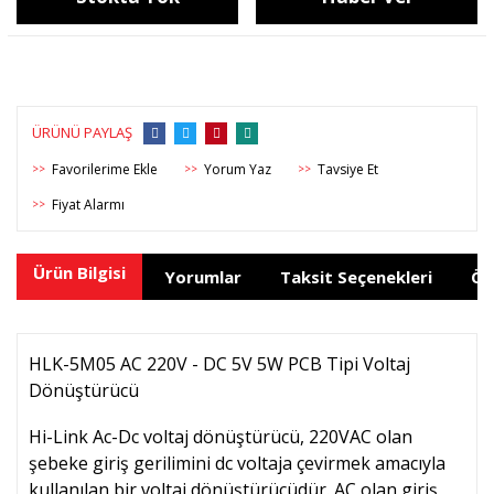
ÜRÜNÜ PAYLAŞ
Yorum Yaz
Tavsiye Et
>>
>>
>>
Fiyat Alarmı
>>
Ürün Bilgisi
Yorumlar
Taksit Seçenekleri
Ön
HLK-5M05 AC 220V - DC 5V 5W PCB Tipi Voltaj
Dönüştürücü
Hi-Link Ac-Dc voltaj dönüştürücü, 220VAC olan
şebeke giriş gerilimini dc voltaja çevirmek amacıyla
kullanılan bir voltaj dönüştürücüdür. AC olan giriş