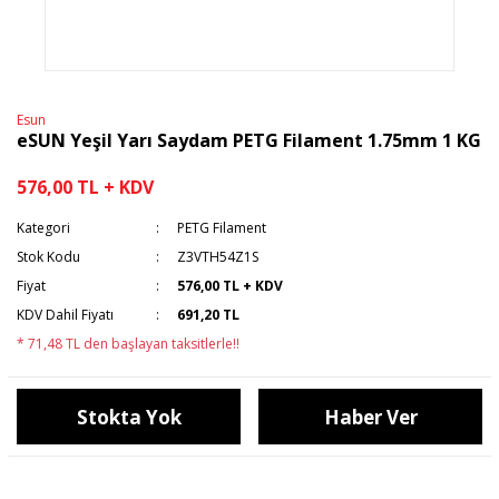
Esun
eSUN Yeşil Yarı Saydam PETG Filament 1.75mm 1 KG
576,00 TL + KDV
Kategori
PETG Filament
Stok Kodu
Z3VTH54Z1S
Fiyat
576,00 TL + KDV
KDV Dahil Fiyatı
691,20 TL
* 71,48 TL den başlayan taksitlerle!!
Stokta Yok
Haber Ver