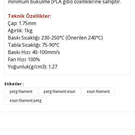
minimum bükülme (PLA gibi) özelliklerine sahiptir.
Teknik Özellikler:
Çap: 1.75mm
Ağırlık: 1kg
Baskı Sıcaklığı: 230-250°C (Önerilen 240
°C)
Tabla Sıcaklığı: 75-90°C
Baskı Hızı: 40-100mm/s
Fan Hızı: 100%
Yoğunluk(g/cm3): 1.27
Bu ürünün fiyat bilgisi, resim, ürün açıklamalarında ve diğer
Etiketler :
konularda yetersiz gördüğünüz noktaları öneri formunu
petg filament
petg filament esun
esun filament
Bu ürüne ilk yorumu siz yapın!
kullanarak tarafımıza iletebilirsiniz.
Görüş ve önerileriniz için teşekkür ederiz.
esun filament petg
Yorum Yaz
Ürün resmi kalitesiz, bozuk veya görüntülenemiyor.
Ürün açıklamasında eksik bilgiler bulunuyor.
Ürün bilgilerinde hatalar bulunuyor.