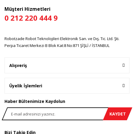
Ürün fiyatı diğer sitelerden daha pahalı.
Müşteri Hizmetleri
Bu ürüne benzer farklı alternatifler olmalı.
0 212 220 444 9
Robotzade Robot Teknolojileri Elektronik San. ve Dış. Tic. Ltd. Şti.
Perpa Ticaret Merkezi B Blok Kat:8 No:871 ŞİŞLİ / İSTANBUL
Gönder
Alışveriş
Üyelik İşlemleri
Haber Bültenimize Kaydolun
KAYDET
Bizi Takip Edin