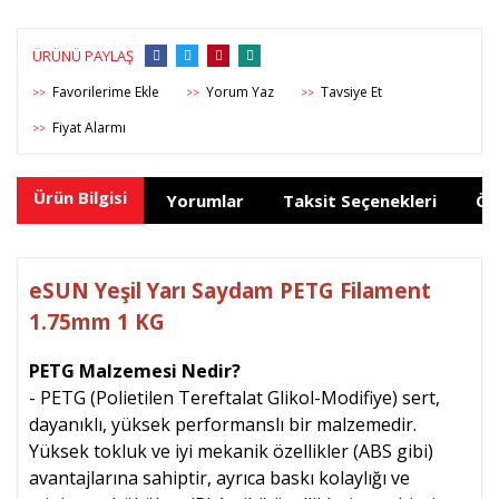
ÜRÜNÜ PAYLAŞ
Yorum Yaz
Tavsiye Et
>>
>>
>>
Fiyat Alarmı
>>
Ürün Bilgisi
Yorumlar
Taksit Seçenekleri
Ön
eSUN Yeşil Yarı Saydam PETG Filament
1.75mm 1 KG
PETG Malzemesi Nedir?
- PETG (Polietilen Tereftalat Glikol-Modifiye) sert,
dayanıklı, yüksek performanslı bir malzemedir.
Yüksek tokluk ve iyi mekanik özellikler (ABS gibi)
avantajlarına sahiptir, ayrıca baskı kolaylığı ve