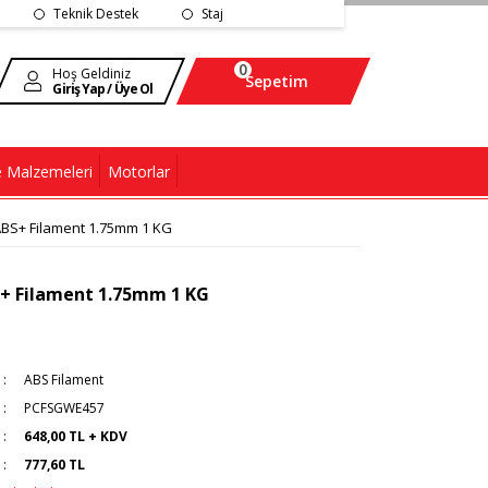
Teknik Destek
Staj
0
Hoş Geldiniz
Sepetim
Giriş Yap / Üye Ol
 Malzemeleri
Motorlar
S+ Filament 1.75mm 1 KG
 Filament 1.75mm 1 KG
ABS Filament
PCFSGWE457
648,00 TL + KDV
777,60 TL