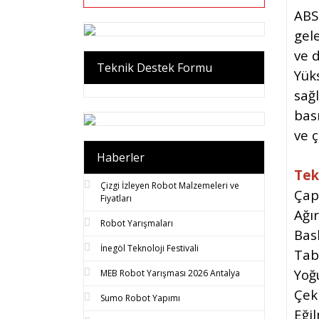
ABS
gel
ve 
Teknik Destek Formu
Yük
sağl
bas
ve ç
Haberler
Tek
Çizgi İzleyen Robot Malzemeleri ve
Çap
Fiyatları
Ağır
Robot Yarışmaları
Bask
İnegöl Teknoloji Festivali
Tabl
Yoğ
MEB Robot Yarışması 2026 Antalya
Çek
Sumo Robot Yapımı
Eği