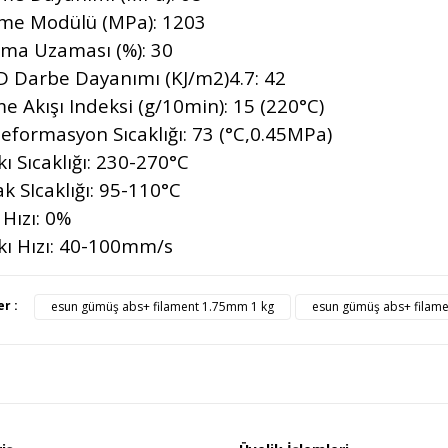
lme Modülü (MPa): 1203
ma Uzaması (%): 30
D Darbe Dayanımı (KJ/m2)4.7: 42
me Akışı Indeksi (g/10min): 15 (220°C)
Deformasyon Sıcaklığı: 73 (°C,0.45MPa)
ı Sıcaklığı: 230-270°C
k SIcaklığı: 95-110°C
 Hızı: 0%
kı Hızı: 40-100mm/s
ürünün fiyat bilgisi, resim, ürün açıklamalarında ve diğer konularda yete
er :
esun gümüş abs+ filament 1.75mm 1 kg
esun gümüş abs+ filam
afımıza iletebilirsiniz.
Bu ürüne ilk yorumu siz yapı
üş ve önerileriniz için teşekkür ederiz.
Ürün resmi kalitesiz, bozuk veya görüntülenemiyor.
Yorum Yaz
Ürün açıklamasında eksik bilgiler bulunuyor.
Ürün bilgilerinde hatalar bulunuyor.