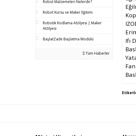
Robot Malzemeleri Nelerdir?
Eği
Robot Kursu ve Maker Eğitimi
Kop
IZO
Robotik Kodlama Atölyesi | Maker
Atölyesi
Eri
BaşlatZade Başlatma Modülü
Ifı 
Bask
Tüm Haberler
Yata
Fan
Bas
Bu 
Etiketl
tar
Gör