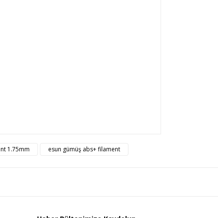
rsiz gördüğünüz noktaları öneri formunu kullanarak
ent 1.75mm
esun gümüş abs+ filament
n!