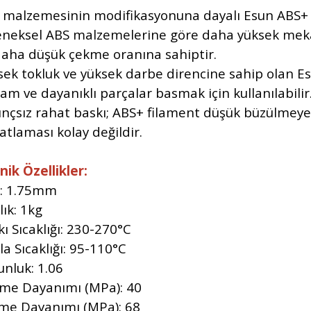
 malzemesinin modifikasyonuna dayalı Esun ABS+ 3
eneksel ABS malzemelerine göre daha yüksek meka
daha düşük çekme oranına sahiptir.
sek tokluk ve yüksek darbe direncine sahip olan E
am ve dayanıklı parçalar basmak için kullanılabilir
ınçsız rahat baskı; ABS+ filament düşük büzülmeye 
atlaması kolay değildir.
nik Özellikler:
: 1.75mm
lık: 1kg
ı Sıcaklığı: 230-270°C
a Sıcaklığı: 95-110°C
unluk: 1.06
me Dayanımı (MPa): 40
lme Dayanımı (MPa): 68