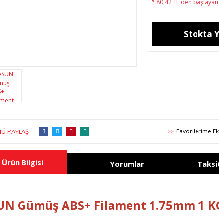
* 80,42 TL den başlayan t
Stokta 
Ü PAYLAŞ
>>
Ürün Bilgisi
Yorumlar
Taksi
UN Gümüş ABS+ Filament 1.75mm 1 K