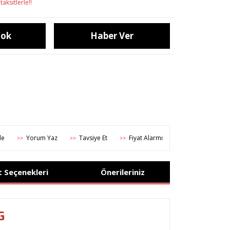
aksitlerle!!
Yok
Haber Ver
Yorum Yaz
Tavsiye Et
Fiyat Alarmı
>>
>>
>>
t Seçenekleri
Önerileriniz
G