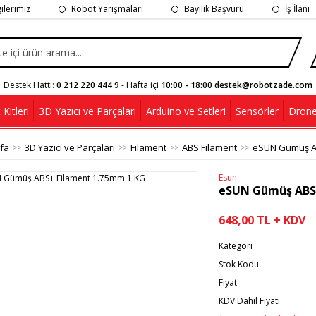
gilerimiz
Robot Yarışmaları
Bayilik Başvuru
İş İlanı
Destek Hattı:
0 212 220 444 9
- Hafta içi
10:00 - 18:00 destek@robotzade.com
Kitleri
3D Yazıcı ve Parçaları
Arduino ve Setleri
Sensörler
Drone
fa
3D Yazıcı ve Parçaları
Filament
ABS Filament
eSUN Gümüş AB
Esun
eSUN Gümüş ABS+
648,00 TL + KDV
Kategori
Stok Kodu
Fiyat
KDV Dahil Fiyatı