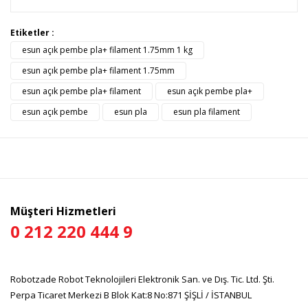
Bu ürünün fiyat bilgisi, resim, ürün açıklamalarında ve diğer
Etiketler :
konularda yetersiz gördüğünüz noktaları öneri formunu
esun açık pembe pla+ filament 1.75mm 1 kg
Bu ürüne ilk yorumu siz yapın!
kullanarak tarafımıza iletebilirsiniz.
Görüş ve önerileriniz için teşekkür ederiz.
esun açık pembe pla+ filament 1.75mm
esun açık pembe pla+ filament
esun açık pembe pla+
Yorum Yaz
Ürün resmi kalitesiz, bozuk veya görüntülenemiyor.
esun açık pembe
esun pla
esun pla filament
Ürün açıklamasında eksik bilgiler bulunuyor.
Ürün bilgilerinde hatalar bulunuyor.
Ürün fiyatı diğer sitelerden daha pahalı.
Bu ürüne benzer farklı alternatifler olmalı.
Müşteri Hizmetleri
0 212 220 444 9
Gönder
Robotzade Robot Teknolojileri Elektronik San. ve Dış. Tic. Ltd. Şti.
Perpa Ticaret Merkezi B Blok Kat:8 No:871 ŞİŞLİ / İSTANBUL