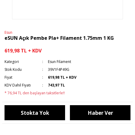
Esun
eSUN Açık Pembe Pla+ Filament 1.75mm 1 KG
619,98 TL + KDV
Kategori
Esun Filament
Stok Kodu
39V1F4P49G
Fiyat
619,98 TL + KDV
KDV Dahil Fiyatı
743,97 TL
* 76,94 TL den başlayan taksitlerle!!
Stokta Yok
Haber Ver