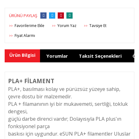
ÜRÜNÜ PAYLAŞ
Yorum Yaz
Tavsiye Et
>>
>>
>>
Fiyat Alarmı
>>
Ürün Bilgisi
Yorumlar
Taksit Seçenekleri
Ön
PLA+ FİLAMENT
PLA+, basılması kolay ve pürüzsüz yüzeye sahip,
çevre dostu bir malzemedir.
PLA + filamanının iyi bir mukavemeti, sertliği, tokluk
dengesi,
güçlü darbe direnci vardır; Dolayısıyla PLA plus'ın
fonksiyonel parça
baskısı için uygundur. eSUN PLA+ filamentler Uluslar