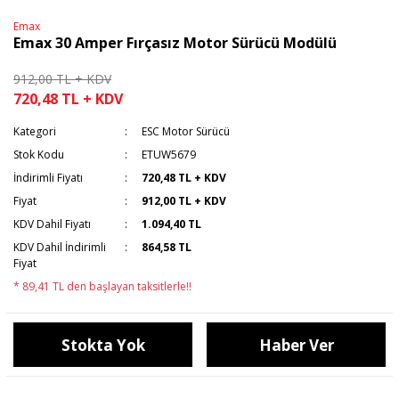
Emax
Emax 30 Amper Fırçasız Motor Sürücü Modülü
912,00 TL + KDV
720,48 TL + KDV
Kategori
ESC Motor Sürücü
Stok Kodu
ETUW5679
İndirimli Fiyatı
720,48 TL + KDV
Fiyat
912,00 TL + KDV
KDV Dahil Fiyatı
1.094,40 TL
KDV Dahil İndirimli
864,58 TL
Fiyat
* 89,41 TL den başlayan taksitlerle!!
Stokta Yok
Haber Ver