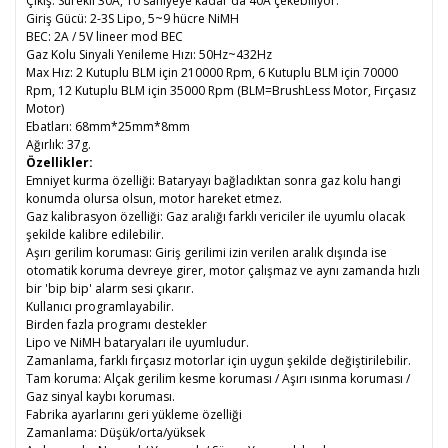
Çıkış: Sürekli 30A, 10 saniyeye kadar da 40A çekebiliyor.
Giriş Gücü: 2-3S Lipo, 5~9 hücre NiMH
BEC: 2A / 5V lineer mod BEC
Gaz Kolu Sinyali Yenileme Hızı: 50Hz~432Hz
Max Hız: 2 Kutuplu BLM için 210000 Rpm, 6 Kutuplu BLM için 70000
Rpm, 12 Kutuplu BLM için 35000 Rpm (BLM=BrushLess Motor, Fırçasız
Motor)
Ebatları: 68mm*25mm*8mm
Ağırlık: 37g.
Özellikler:
Emniyet kurma özelliği: Bataryayı bağladıktan sonra gaz kolu hangi
konumda olursa olsun, motor hareket etmez.
Gaz kalibrasyon özelliği: Gaz aralığı farklı vericiler ile uyumlu olacak
şekilde kalibre edilebilir.
Aşırı gerilim koruması: Giriş gerilimi izin verilen aralık dışında ise
otomatik koruma devreye girer, motor çalışmaz ve aynı zamanda hızlı
bir 'bip bip' alarm sesi çıkarır.
Kullanıcı programlayabilir.
Birden fazla programı destekler
Lipo ve NiMH bataryaları ile uyumludur.
Zamanlama, farklı fırçasız motorlar için uygun şekilde değiştirilebilir.
Tam koruma: Alçak gerilim kesme koruması / Aşırı ısınma koruması /
Gaz sinyal kaybı koruması.
Fabrika ayarlarını geri yükleme özelliği
Zamanlama: Düşük/orta/yüksek