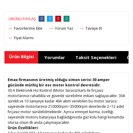
ÜRÜNÜ PAYLAŞ
Yorum Yaz
Tavsiye Et
>>
>>
>>
Fiyat Alarmı
>>
Ürün Bilgisi
Yorumlar
Taksit Seçenekleri
Ön
Emax firmasının üretmiş olduğu simon serisi 30 amper
gücünde müthiş bir esc motor kontrol devresidir.
30 A Elektronik Hız Kontrol (Motor Sürücü) kartı ile fırçasız
motorlarınızı rahatlıkla ve güvenle sürebilme imkanı sağlayacaktır. 30A
sürekli ve 10 saniyeye kadar 40A akım verebilen bu motor sürücü
sayesinde motorlarınızı 210000rpm~35000rpm devirlerde 2~12 adet
fırçasız motor sürülebilmektedir. Ayrıca emniyet kurma, özelliği
sayesinde motoru bataryaya bağladığınızda gaz kolu hangi konumda
olursa olsun ilk anda çalışmayacaktır.
Ürün Özellikleri: