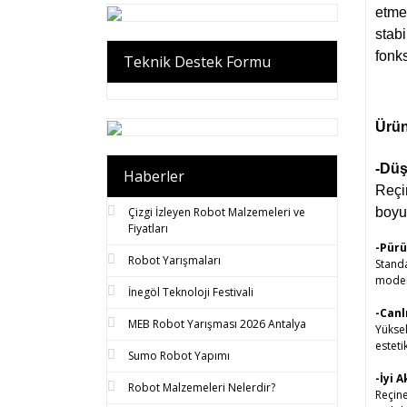
etmek
stabi
fonks
Teknik Destek Formu
Ürün
-Düş
Haberler
Reçi
Çizgi İzleyen Robot Malzemeleri ve
boyu
Fiyatları
-Pürü
Robot Yarışmaları
Standa
modell
İnegöl Teknoloji Festivali
-Canl
MEB Robot Yarışması 2026 Antalya
Yüksek
esteti
Sumo Robot Yapımı
-İyi 
Robot Malzemeleri Nelerdir?
Reçine