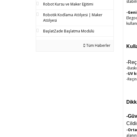
stabil
Robot Kursu ve Maker Eğitimi
-Geni
Robotik Kodlama Atölyesi | Maker
Elegoo
Atölyesi
kullanı
BaşlatZade Başlatma Modülü
Tüm Haberler
Kull
-Reç
-Baskı
-UV 
-Reçi
Dikk
-Güv
Cild
-Orta
alanın