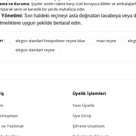
lama ve Koruma:
Şişeler sızıntı riskine karşı özel koruyucu kilitler ve ambalajla
 tutarak serin ve karanlık bir yerde muhafaza edin.
k Yönetimi:
Sıvı haldeki reçineyi asla doğrudan lavaboya veya d
tmeliklere uygun şekilde bertaraf edin.
ürünün fiyat bilgisi, resim, ürün açıklamalarında ve diğer konularda yete
er :
elegoo standart fotopolimer reçine blue
mavi reçine
eleg
afımıza iletebilirsiniz.
Bu ürüne ilk yorumu siz yapı
elegoo standart reçine
üş ve önerileriniz için teşekkür ederiz.
Ürün resmi kalitesiz, bozuk veya görüntülenemiyor.
Yorum Yaz
Ürün açıklamasında eksik bilgiler bulunuyor.
Ürün bilgilerinde hatalar bulunuyor.
Ürün fiyatı diğer sitelerden daha pahalı.
iş
Üyelik İşlemleri
Bu ürüne benzer farklı alternatifler olmalı.
ım
Yeni Üyelik
özleşmesi
Üye Girişi
ve Teslimat
Şifremi Unuttum