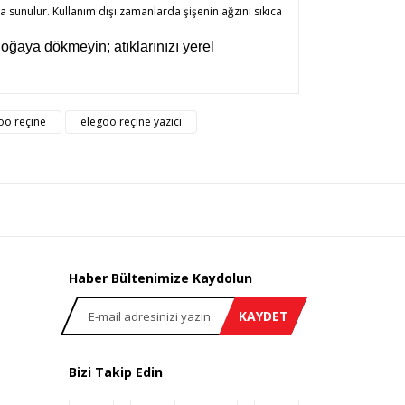
rla sunulur. Kullanım dışı zamanlarda şişenin ağzını sıkıca
oğaya dökmeyin; atıklarınızı yerel
rsiz gördüğünüz noktaları öneri formunu kullanarak
oo reçine
elegoo reçine yazıcı
n!
Haber Bültenimize Kaydolun
KAYDET
Bizi Takip Edin