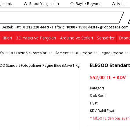
gilerimiz
Robot Yarışmaları
Bayilik Başvuru
İş İlanı
Destek Hattı:
0 212 220 444 9
- Hafta içi
10:00 - 18:00 destek@robotzade.com
Kitleri
3D Yazıcı ve Parçaları
Arduino ve Setleri
Sensörler
Drone
fa
3D Yazıcı ve Parçaları
Filament
3D Reçine
Elegoo Reçine
ELEGOO Standart 
552,00 TL + KDV
Kategori
Stok Kodu
Fiyat
KDV Dahil Fiyatı
* 68,50 TL den başlayan t