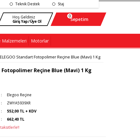
Teknik Destek
Staj
0
Hoş Geldiniz
Sepetim
Giriş Yap / Üye Ol
 Malzemeleri
Motorlar
ELEGOO Standart Fotopolimer Reçine Blue (Mavi) 1 Kg
Fotopolimer Reçine Blue (Mavi) 1 Kg
Elegoo Reçine
ZWYA5939XR
552,00 TL + KDV
662,40 TL
aksitlerle!!