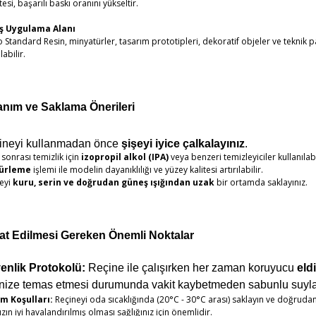
itesi, başarılı baskı oranını yükseltir.
ş Uygulama Alanı
 Standard Resin, minyatürler, tasarım prototipleri, dekoratif objeler ve teknik p
labilir.
anım ve Saklama Önerileri
ineyi kullanmadan önce
şişeyi iyice çalkalayınız
.
 sonrası temizlik için
izopropil alkol (IPA)
veya benzeri temizleyiciler kullanılabi
kürleme
işlemi ile modelin dayanıklılığı ve yüzey kalitesi artırılabilir.
neyi
kuru, serin ve doğrudan güneş ışığından uzak
bir ortamda saklayınız.
at Edilmesi Gereken Önemli Noktalar
enlik Protokolü:
Reçine ile çalışırken her zaman koruyucu
eld
inize temas etmesi durumunda vakit kaybetmeden sabunlu suyla
m Koşulları:
Reçineyi oda sıcaklığında (20°C - 30°C arası) saklayın ve doğruda
ızın iyi havalandırılmış olması sağlığınız için önemlidir.