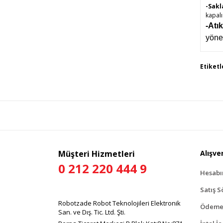
-Sak
kapalı
-Atı
yöne
Bu 
Etiketl
tar
Gör
Müşteri Hizmetleri
Alışver
0 212 220 444 9
Hesab
Satış S
Robotzade Robot Teknolojileri Elektronik
Ödeme 
San. ve Dış. Tic. Ltd. Şti.