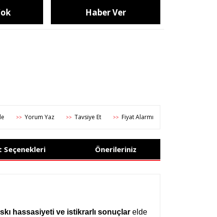
Yok
Haber Ver
Yorum Yaz
Tavsiye Et
Fiyat Alarmı
>>
>>
>>
t Seçenekleri
Önerileriniz
kı hassasiyeti ve istikrarlı sonuçlar
elde