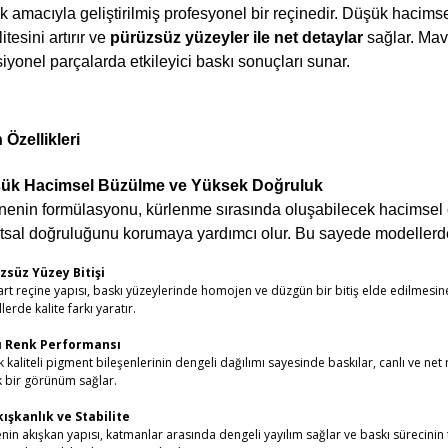
 amacıyla geliştirilmiş profesyonel bir reçinedir. Düşük hacimse
litesini artırır ve
pürüzsüz yüzeyler ile net detaylar
sağlar. Mav
iyonel parçalarda etkileyici baskı sonuçları sunar.
 Özellikleri
ük Hacimsel Büzülme ve Yüksek Doğruluk
nenin formülasyonu, kürlenme sırasında oluşabilecek hacimsel 
tsal doğruluğunu korumaya yardımcı olur. Bu sayede modellerde tu
zsüz Yüzey Bitişi
rt reçine yapısı, baskı yüzeylerinde homojen ve düzgün bir bitiş elde edilmesine 
erde kalite farkı yaratır.
ı Renk Performansı
 kaliteli pigment bileşenlerinin dengeli dağılımı sayesinde baskılar, canlı ve net
k bir görünüm sağlar.
Akışkanlık ve Stabilite
nin akışkan yapısı, katmanlar arasında dengeli yayılım sağlar ve baskı sürecinin t